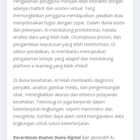
Pengalaman pengguna menjadi lebih interaktif dengan
adanya chatbot dan asisten virtual. Yang
memungkinkan pengguna mendapatkan jawaban atau
menyelesaikan tugas dengan cepat. Dalam dunia bisnis
dan pekerjaan, AI mendukung produktivitas melalui
analisis data yang lebih baik. Otomatisasi proses, dan
pengambilan keputusan yang lebih terinformasi. Di
sektor pendidikan, AI membantu menciptakan
pengalaman belajar yang adaptif dan mendukung
platform e-learning yang lebih efektif.
Di dunia kesehatan, AI telah membantu diagnosis
penyakit, analisis gambar medis, dan pengembangan
obat, meningkatkan akurasi dan efisiensi pelayanan
kesehatan. Teknologi ini juga berperan dalam
keberlanjutan lingkungan, seperti memonitor dan
mengelola. Sumber daya alam serta menganalisis data
lingkungan untuk solusi keberlanjutan.
Kecerdasan Buatan Dunia Digital
dari generatif AI