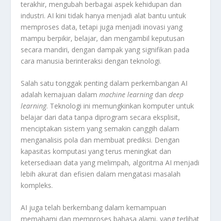
terakhir, mengubah berbagai aspek kehidupan dan
industri. AI kini tidak hanya menjadi alat bantu untuk
memproses data, tetapi juga menjadi inovasi yang
mampu berpikir, belajar, dan mengambil keputusan
secara mandiri, dengan dampak yang signifikan pada
cara manusia berinteraksi dengan teknologi.
Salah satu tonggak penting dalam perkembangan AI
adalah kemajuan dalam
machine learning
dan
deep
learning
. Teknologi ini memungkinkan komputer untuk
belajar dari data tanpa diprogram secara eksplisit,
menciptakan sistem yang semakin canggih dalam
menganalisis pola dan membuat prediksi. Dengan
kapasitas komputasi yang terus meningkat dan
ketersediaan data yang melimpah, algoritma AI menjadi
lebih akurat dan efisien dalam mengatasi masalah
kompleks.
AI juga telah berkembang dalam kemampuan
memahami dan memproses bahasa alami, yang terlihat