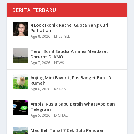
BERITA TERBARU
4 Look Ikonik Rachel Gupta Yang Curi
Perhatian
Agu 8, 2026
|
LIFESTYLE
Teror Bom! Saudia Airlines Mendarat
Darurat Di KNO
Agu 7, 2026
|
NEWS
Anjing Mini Favorit, Pas Banget Buat Di
Rumah!
Agu 6, 2026
|
RAGAM
Ambisi Rusia Sapu Bersih WhatsApp dan
Telegram
Agu 5, 2026
|
DIGITAL
Mau Beli Tanah? Cek Dulu Panduan