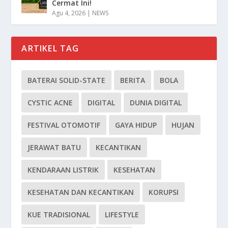
Cermat Ini!
Agu 4, 2026
|
NEWS
ARTIKEL TAG
BATERAI SOLID-STATE
BERITA
BOLA
CYSTIC ACNE
DIGITAL
DUNIA DIGITAL
FESTIVAL OTOMOTIF
GAYA HIDUP
HUJAN
JERAWAT BATU
KECANTIKAN
KENDARAAN LISTRIK
KESEHATAN
KESEHATAN DAN KECANTIKAN
KORUPSI
KUE TRADISIONAL
LIFESTYLE