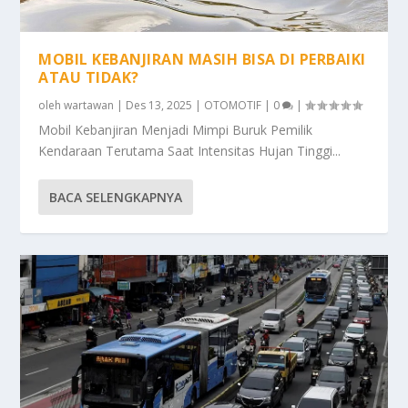
MOBIL KEBANJIRAN MASIH BISA DI PERBAIKI
ATAU TIDAK?
oleh
wartawan
|
Des 13, 2025
|
OTOMOTIF
|
0
|
Mobil Kebanjiran Menjadi Mimpi Buruk Pemilik
Kendaraan Terutama Saat Intensitas Hujan Tinggi...
BACA SELENGKAPNYA