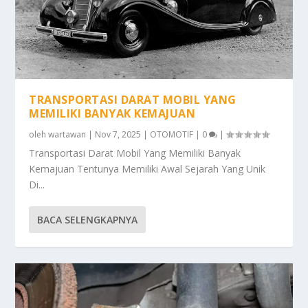
TRANSPORTASI DARAT MOBIL YANG
MEMILIKI BANYAK KEMAJUAN
oleh
wartawan
|
Nov 7, 2025
|
OTOMOTIF
|
0
|
Transportasi Darat Mobil Yang Memiliki Banyak
Kemajuan Tentunya Memiliki Awal Sejarah Yang Unik
Di...
BACA SELENGKAPNYA