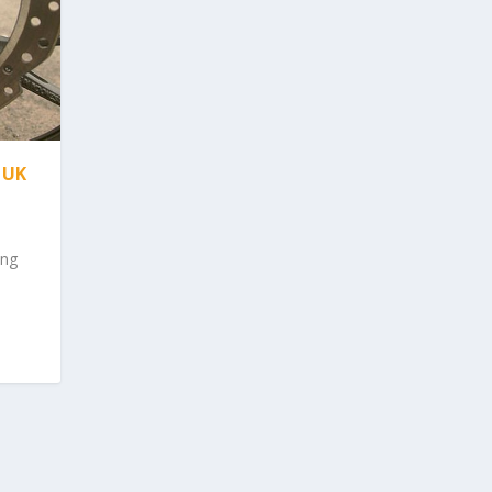
TUK
ang