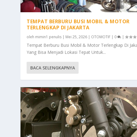
TEMPAT BERBURU BUSI MOBIL & MOTOR
TERLENGKAP DI JAKARTA
oleh
mimin1 penulis
|
Mei 25, 2026
|
OTOMOTIF
|
0
|
Tempat Berburu Busi Mobil & Motor Terlengkap Di Jak
Yang Bisa Menjadi Lokasi Tepat Untuk...
BACA SELENGKAPNYA