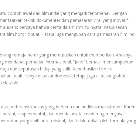
h satu contoh awal dari film indie yang menjadi fenomenal. Dengan
emanfaatkan teknik dokumenter dan pemasaran viral yang inovatif.
 audiens percaya bahwa cerita dalam film itu nyata. Kesuksesan
cara film horor dibuat. Tetapi juga mengubah cara pemasaran film indi
 seorang remaja hamil yang memutuskan untuk memberikan. Anaknya
ang mendapat perhatian internasional. “Juno” berhasil mencampurkan
aja dan keputusan hidup yang sulit. Keberhasilan film ini
tian tidak. Hanya di pasar domestik tetapi juga di pasar global,
 relatable.
 atau preferensi khusus yang berbeda dari audiens mainstream. Karen
ebih berani, eksperimental, dan mendalam, ia cenderung menyasar
nton yang lebih unik, orisinal, dan tidak terikat oleh formula yan