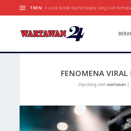
TREN:
4 Look Ikonik Rachel Gupta Yang Curi Perhati
BERA
FENOMENA VIRAL 
Diposting oleh
wartawan
|