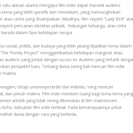
ah satu alasan utama mengapa film indie dapat menarik audiens
tema-tema yang lebih spesifik dan mendalam, yang memungkinkan.
atau cerita yang disampaikan. Misalnya, film seperti “Lady Bird” ata
erti pencarian identitas pribadi,. Hubungan keluarga, atau cinta
 berada dalam fase kehidupan serupa.
isu sosial, politik, dan budaya yang lebih jarang dijadikan tema dalam
au “The Florida Project” menggambarkan kehidupan marginal. Atau
n audiens yang peduli dengan isu-isu ini. Audiens yang tertarik denga
kan perspektif baru. Tentang dunia sering kali mencari film indie
uh makna.
 beragam, tetapi umumnya terdiri dari individu. Yang mencari
nal, dan penuh makna. Film indie memberi ruang bagi tema-tema yan
erimen artistik yang tidak sering ditemukan di film mainstream.
 niche, kekuatan film indie terletak. Pada kemampuannya untuk
melihat dunia dengan cara yang berbeda.