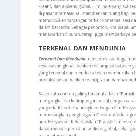
kreatif, dan audiens global. Film indie yang sukse
di pasar internasional, memberikan ruang bagi be
memunculkan tantangan terkait komersialisasi 
dalam bercerita. Sebagai penonton, kita diajak un
menawarkan hiburan, tetapi juga memperkaya pen
TERKENAL DAN MENDUNIA
Terkenal Dan Mendunia
mencerminkan bagaimana 
kesuksesan global, bahkan melampaui batasan yan
yang terkenal dan mendunia telah membuktikan ba
produksi besar, bahkan menciptakan dampak buda
Salah satu contoh paling terkenal adalah “Parasit
mengangkat isu ketimpangan sosial dengan cara ya
yang relatif kecil dibandingkan dengan film Holly
memenangkan penghargaan Oscar untuk kategori 
non-Hollywood. Keberhasilan “Parasite” menunju
dapat menarik perhatian audiens global, sekaligu
pasar internasional.