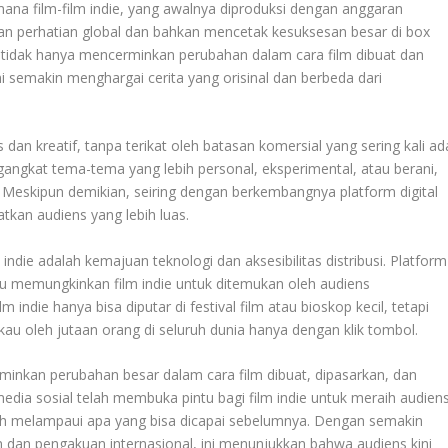
imana film-film indie, yang awalnya diproduksi dengan anggaran
tkan perhatian global dan bahkan mencetak kesuksesan besar di box
 tidak hanya mencerminkan perubahan dalam cara film dibuat dan
ni semakin menghargai cerita yang orisinal dan berbeda dari
s dan kreatif, tanpa terikat oleh batasan komersial yang sering kali ad
ngangkat tema-tema yang lebih personal, eksperimental, atau berani,
m. Meskipun demikian, seiring dengan berkembangnya platform digital
atkan audiens yang lebih luas.
indie adalah kemajuan teknologi dan aksesibilitas distribusi. Platform
lu memungkinkan film indie untuk ditemukan oleh audiens
 indie hanya bisa diputar di festival film atau bioskop kecil, tetapi
jangkau oleh jutaan orang di seluruh dunia hanya dengan klik tombol.
minkan perubahan besar dalam cara film dibuat, dipasarkan, dan
edia sosial telah membuka pintu bagi film indie untuk meraih audien
h melampaui apa yang bisa dicapai sebelumnya. Dengan semakin
 dan pengakuan internasional, ini menunjukkan bahwa audiens kini