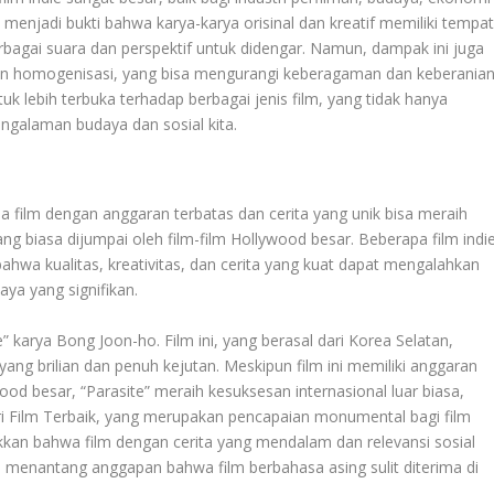
s menjadi bukti bahwa karya-karya orisinal dan kreatif memiliki tempa
rbagai suara dan perspektif untuk didengar. Namun, dampak ini juga
dan homogenisasi, yang bisa mengurangi keberagaman dan keberania
tuk lebih terbuka terhadap berbagai jenis film, yang tidak hanya
galaman budaya dan sosial kita.
film dengan anggaran terbatas dan cerita yang unik bisa meraih
g biasa dijumpai oleh film-film Hollywood besar. Beberapa film indi
hwa kualitas, kreativitas, dan cerita yang kuat dapat mengalahkan
ya yang signifikan.
e” karya Bong Joon-ho. Film ini, yang berasal dari Korea Selatan,
ng brilian dan penuh kejutan. Meskipun film ini memiliki anggaran
wood besar, “Parasite” meraih kesuksesan internasional luar biasa,
Film Terbaik, yang merupakan pencapaian monumental bagi film
kkan bahwa film dengan cerita yang mendalam dan relevansi sosial
s menantang anggapan bahwa film berbahasa asing sulit diterima di