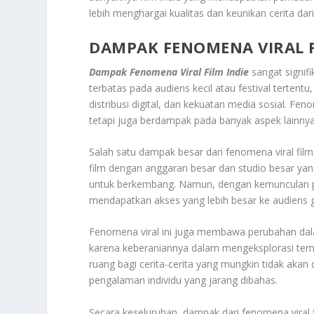
lebih menghargai kualitas dan keunikan cerita dar
DAMPAK FENOMENA VIRAL F
Dampak Fenomena Viral Film Indie
sangat signifi
terbatas pada audiens kecil atau festival tertent
distribusi digital, dan kekuatan media sosial. Fe
tetapi juga berdampak pada banyak aspek lainnya, 
Salah satu dampak besar dari fenomena viral film
film dengan anggaran besar dan studio besar yan
untuk berkembang. Namun, dengan kemunculan pla
mendapatkan akses yang lebih besar ke audiens g
Fenomena viral ini juga membawa perubahan dalam
karena keberaniannya dalam mengeksplorasi tema-
ruang bagi cerita-cerita yang mungkin tidak akan d
pengalaman individu yang jarang dibahas.
Secara keseluruhan, dampak dari fenomena viral f