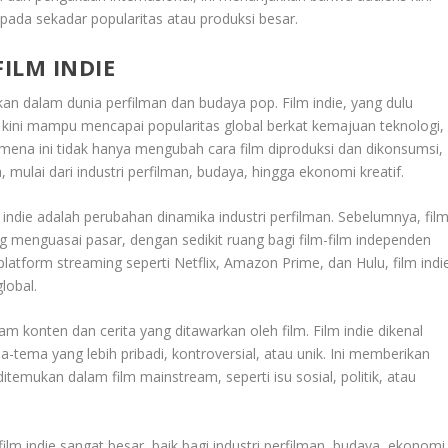
ipada sekadar popularitas atau produksi besar.
ILM INDIE
kan dalam dunia perfilman dan budaya pop. Film indie, yang dulu
u, kini mampu mencapai popularitas global berkat kemajuan teknologi,
nomena ini tidak hanya mengubah cara film diproduksi dan dikonsumsi,
mulai dari industri perfilman, budaya, hingga ekonomi kreatif.
 indie adalah perubahan dinamika industri perfilman. Sebelumnya, film
g menguasai pasar, dengan sedikit ruang bagi film-film independen
tform streaming seperti Netflix, Amazon Prime, dan Hulu, film indi
lobal.
 konten dan cerita yang ditawarkan oleh film. Film indie dikenal
tema yang lebih pribadi, kontroversial, atau unik. Ini memberikan
itemukan dalam film mainstream, seperti isu sosial, politik, atau
ilm indie sangat besar, baik bagi industri perfilman, budaya, ekonomi