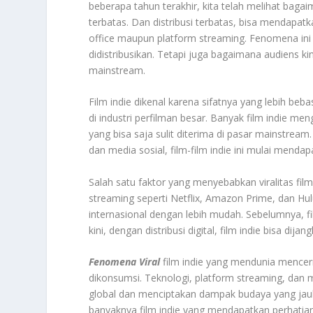
beberapa tahun terakhir, kita telah melihat baga
terbatas. Dan distribusi terbatas, bisa mendapa
office maupun platform streaming. Fenomena ini
didistribusikan. Tetapi juga bagaimana audiens ki
mainstream.
Film indie dikenal karena sifatnya yang lebih beba
di industri perfilman besar. Banyak film indie me
yang bisa saja sulit diterima di pasar mainstrea
dan media sosial, film-film indie ini mulai mendap
Salah satu faktor yang menyebabkan viralitas film 
streaming seperti Netflix, Amazon Prime, dan Hu
internasional dengan lebih mudah. Sebelumnya, film
kini, dengan distribusi digital, film indie bisa di
Fenomena Viral
film indie yang mendunia mencer
dikonsumsi. Teknologi, platform streaming, dan m
global dan menciptakan dampak budaya yang jau
banyaknya film indie yang mendapatkan perhatian