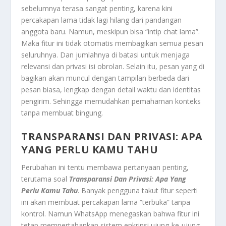
sebelumnya terasa sangat penting, karena kini
percakapan lama tidak lagi hilang dari pandangan
anggota baru. Namun, meskipun bisa “intip chat lama”.
Maka fitur ini tidak otomatis membagikan semua pesan
seluruhnya. Dan jumlahnya di batasi untuk menjaga
relevansi dan privasi isi obrolan. Selain itu, pesan yang di
bagikan akan muncul dengan tampilan berbeda dari
pesan biasa, lengkap dengan detail waktu dan identitas
pengirim. Sehingga memudahkan pemahaman konteks
tanpa membuat bingung.
TRANSPARANSI DAN PRIVASI: APA
YANG PERLU KAMU TAHU
Perubahan ini tentu membawa pertanyaan penting,
terutama soal
Transparansi Dan Privasi: Apa Yang
Perlu Kamu Tahu
. Banyak pengguna takut fitur seperti
ini akan membuat percakapan lama “terbuka” tanpa
kontrol. Namun WhatsApp menegaskan bahwa fitur ini
tetap mempertahankan sistem enkripsi ujung-ke-ujung