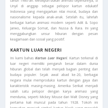
tahun 1980-an. Meskipun bukan animasi sepenuhnya, Si
Unyil di anggap sebagai pelopor kartun edukatif
Indonesia yang mengajarkan nilai moral, budaya dan
nasionalisme kepada anak-anak. Setelah itu, lahirlah
berbagai kartun animasi modern seperti Adit & Sopo
Jarwo, Keluarga Somat, dan Nussa & Rara. Ini yang
menggabungkan unsur hiburan dengan pesan
keagamaan dan sosial yang positif.
KARTUN LUAR NEGERI
Ini kami bahas
Kartun Luar Negeri
. Kartun terkenal di
luar negeri memiliki pengaruh besar dalam dunia
hiburan global dan telah menjadi bagian penting dari
budaya populer. Sejak awal abad ke-20, berbagai
negara mulai memproduksi kartun dengan gaya dan
karakteristik masing-masing. Amerika Serikat menjadi
salah satu pelopor dengan karya animasi yang
mendunia, seperti Mickey Mouse dari Walt Disney yang
pertama kali muncul pada tahun 1928. Tokoh ini
kemudian menjadi simbol kartun klasik yang mewakili