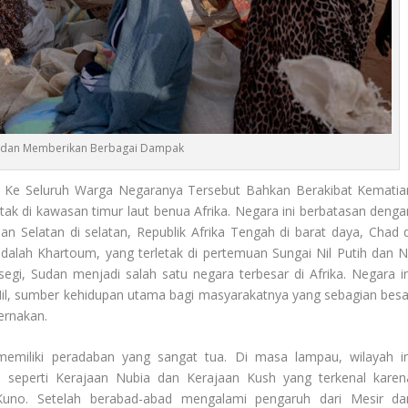
 Sudan Memberikan Berbagai Dampak
Ke Seluruh Warga Negaranya Tersebut Bahkan Berakibat Kematia
tak di kawasan timur laut benua Afrika. Negara ini berbatasan denga
udan Selatan di selatan, Republik Afrika Tengah di barat daya, Chad d
 adalah Khartoum, yang terletak di pertemuan Sungai Nil Putih dan Ni
segi, Sudan menjadi salah satu negara terbesar di Afrika. Negara in
i Nil, sumber kehidupan utama bagi masyarakatnya yang sebagian besa
ernakan.
emiliki peradaban yang sangat tua. Di masa lampau, wilayah in
o seperti Kerajaan Nubia dan Kerajaan Kush yang terkenal karen
Kuno. Setelah berabad-abad mengalami pengaruh dari Mesir da