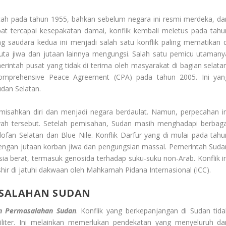
ah pada tahun 1955, bahkan sebelum negara ini resmi merdeka, da
t tercapai kesepakatan damai, konflik kembali meletus pada tahu
g saudara kedua ini menjadi salah satu konflik paling mematikan d
juta jiwa dan jutaan lainnya mengungsi. Salah satu pemicu utamany
intah pusat yang tidak di terima oleh masyarakat di bagian selatan
Comprehensive Peace Agreement (CPA) pada tahun 2005. Ini yan
dan Selatan.
isahkan diri dan menjadi negara berdaulat. Namun, perpecahan in
yah tersebut. Setelah pemisahan, Sudan masih menghadapi berbaga
rdofan Selatan dan Blue Nile. Konflik Darfur yang di mulai pada tahu
ngan jutaan korban jiwa dan pengungsian massal. Pemerintah Suda
a berat, termasuk genosida terhadap suku-suku non-Arab. Konflik in
r di jatuhi dakwaan oleh Mahkamah Pidana Internasional (ICC).
ASALAHAN SUDAN
n Permasalahan Sudan
. Konflik yang berkepanjangan di Sudan tida
iliter. Ini melainkan memerlukan pendekatan yang menyeluruh da