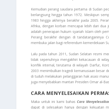
Kemudian perang saudara pertama di Sudan pec
berlangsung hingga tahun 1972. Meskipun sempa
1983 hingga akhirnya berakhir pada 2005. Peran
Afrika, dengan korban mencapai lebih dari dua 
adalah penerapan hukum syariah Islam oleh pemer
Perang berakhir dengan di tandatanganinya 
membuka jalan bagi referendum kemerdekaan Su
Lalu pada tahun 2011, Sudan Selatan resmi mem
tidak sepenuhnya mengakhiri kekacauan di wila
konflik internal, terutama di wilayah Darfur, Ko
2003 menimbulkan tragedi kemanusiaan besar de
di tuduh melakukan pelanggaran hak asasi manusi
juga menyebabkan mantan Presiden Omar al-Bashi
CARA MENYELESAIKAN PERM
Maka untuk ini kami bahas
Cara Menyelesaika
dapat di selesaikan hanya dengan kekuatan m