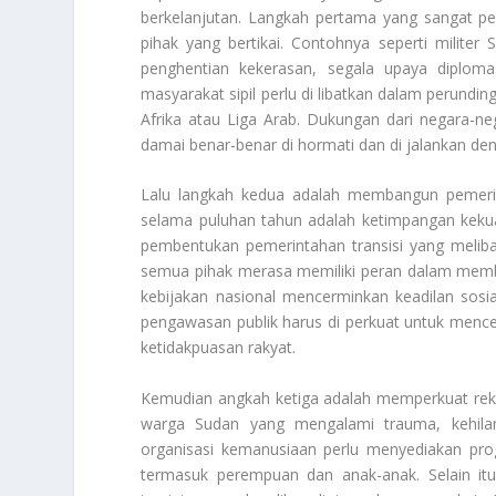
berkelanjutan. Langkah pertama yang sangat pe
pihak yang bertikai. Contohnya seperti milite
penghentian kekerasan, segala upaya diploma
masyarakat sipil perlu di libatkan dalam perundi
Afrika atau Liga Arab. Dukungan dari negara-n
damai benar-benar di hormati dan di jalankan den
Lalu langkah kedua adalah membangun pemerint
selama puluhan tahun adalah ketimpangan kekua
pembentukan pemerintahan transisi yang meliba
semua pihak merasa memiliki peran dalam memba
kebijakan nasional mencerminkan keadilan sosial
pengawasan publik harus di perkuat untuk menc
ketidakpuasan rakyat.
Kemudian angkah ketiga adalah memperkuat rekons
warga Sudan yang mengalami trauma, kehila
organisasi kemanusiaan perlu menyediakan prog
termasuk perempuan dan anak-anak. Selain itu