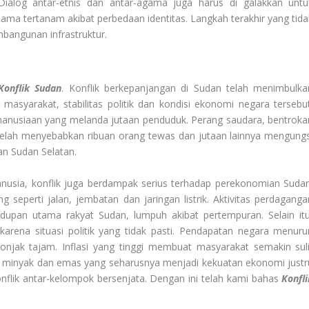
 Dialog antar-etnis dan antar-agama juga harus di galakkan untu
ma tertanam akibat perbedaan identitas. Langkah terakhir yang tida
bangunan infrastruktur.
onflik Sudan
. Konflik berkepanjangan di Sudan telah menimbulka
asyarakat, stabilitas politik dan kondisi ekonomi negara tersebut
emanusiaan yang melanda jutaan penduduk. Perang saudara, bentroka
l telah menyebabkan ribuan orang tewas dan jutaan lainnya mengungs
an Sudan Selatan.
nusia, konflik juga berdampak serius terhadap perekonomian Sudan
 seperti jalan, jembatan dan jaringan listrik. Aktivitas perdaganga
upan utama rakyat Sudan, lumpuh akibat pertempuran. Selain itu
karena situasi politik yang tidak pasti. Pendapatan negara menuru
njak tajam. Inflasi yang tinggi membuat masyarakat semakin suli
i minyak dan emas yang seharusnya menjadi kekuatan ekonomi justr
lik antar-kelompok bersenjata. Dengan ini telah kami bahas
Konfli