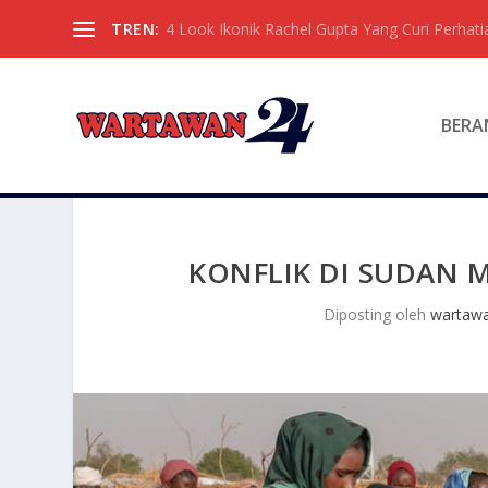
TREN:
4 Look Ikonik Rachel Gupta Yang Curi Perhati
BERA
KONFLIK DI SUDAN 
Diposting oleh
wartaw