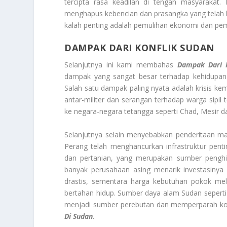
tercipta rasa keadilan di tengah masyarakat.
menghapus kebencian dan prasangka yang telah la
kalah penting adalah pemulihan ekonomi dan pem
DAMPAK DARI KONFLIK SUDAN
Selanjutnya ini kami membahas
Dampak Dari K
dampak yang sangat besar terhadap kehidupan m
Salah satu dampak paling nyata adalah krisis k
antar-militer dan serangan terhadap warga sipi
ke negara-negara tetangga seperti Chad, Mesir d
Selanjutnya selain menyebabkan penderitaan ma
Perang telah menghancurkan infrastruktur penting
dan pertanian, yang merupakan sumber penghid
banyak perusahaan asing menarik investasinya 
drastis, sementara harga kebutuhan pokok melo
bertahan hidup. Sumber daya alam Sudan sepert
menjadi sumber perebutan dan memperparah konf
Di Sudan
.