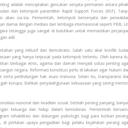
nting adalah menciptakan gencatan senjata permanen antara pihak
r Sudan dan kelompok paramiliter Rapid Support Forces (RSF). Tanp
si akan sia-sia. Pemerintah, kelompok bersenjata dan perwakila
ngan damai dengan mediasi dari lembaga internasional seperti PBB, Un
egara tetangga juga sangat di butuhkan untuk memastikan perjanjia
gan adil.
ahan yang inklusif dan demokratis. Salah satu akar konflik Suda
saan yang hanya terpusat pada kelompok tertentu. Oleh karena itu
tkan berbagai etnis, agama dan daerah menjadi solusi penting aga
ngun negara. Reformasi konstitusi perlu di lakukan agar hukum da
 serta perlindungan hak asasi manusia. Selain itu, transparansi da
egah korupsi. Bahkan penyalahgunaan kekuasaan yang sering memic
iliasi nasional dan keadilan sosial. Setelah perang panjang, banya
ngan keluarga dan hidup dalam kemiskinan. Pemerintah bersam
ram rehabilitasi dan dukungan psikologis bagi para korban perang
, di perlukan upaya pengadilan bagi pelaku kejahatan perang aga