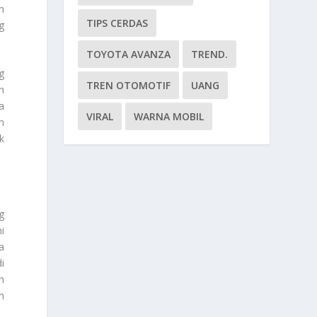
h
TIPS CERDAS
g
TOYOTA AVANZA
TREND.
g
TREN OTOMOTIF
UANG
n
a
VIRAL
WARNA MOBIL
n
k
g
i
a
i
n
n