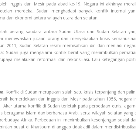
leh Inggris dan Mesir pada abad ke-19. Negara ini akhirnya merai
telah merdeka, Sudan menghadapi banyak konflik internal yan
ma dan ekonomi antara wilayah utara dan selatan.
adalah perang saudara antara Sudan Utara dan Sudan Selatan yan
ini menewaskan jutaan orang dan menyebabkan krisis kemanusiaa
tahun 2011, Sudan Selatan resmi memisahkan diri dan menjadi negar
barat Sudan juga mengalami konflik berat yang menimbulkan perhatia
upaya melakukan reformasi dan rekonsiliasi. Lalu ketegangan politi
an
. Konflik di Sudan merupakan salah satu krisis terpanjang dan palin
raih kemerdekaan dari Inggris dan Mesir pada tahun 1956, negara in
al. Akar utama konflik di Sudan terletak pada perbedaan etnis, agam
s beragama Islam dan berbahasa Arab, serta wilayah selatan yang d
erbudaya Afrika. Perbedaan ini menimbulkan kesenjangan sosial da
rintah pusat di Khartoum di anggap tidak adil dalam mendistribusika