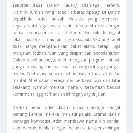
Sebutan Atlet
Dalam Bidang Olahraga Tertentu
Memiliki Jumlah Yang Tidak Terbatas Apalagi Di Dalam
Sepakbola. Atlet adalah individu yang menekuni
kegiatan olahraga secara serius dan terstruktur dengan
tujuan mencapai prestasi tertentu. Ini baik di tingkat
lokal, nasional, maupun internasional. Seorang atlet
tidak hanya mengandalkan bakat alami, tetapi juga
menjalani latihan rutin yang disiplin dan berkelanjutan.
Dalam kesehariannya, atlet mengikuti program latihan
yang di rancang khusus sesuai cabang olahraga yang di
tekuni. Contohnya seperti latihan fisik, teknik, taktik dan
mental. Atlet dapat berasal dari berbagai usia dan latar
belakang. Namun mereka memiliki kesamaan berupa
komitmen tinggi terhadap olahraga yang di jalani.
Bahkan peran atlet dalam dunia olahraga sangat
penting karena mereka menjadi pelaku utama dalam
berbagai kompetisi. Atlet membawa nama diri sendiri,
klub, daerah, bahkan negara dalam setiap pertandingan