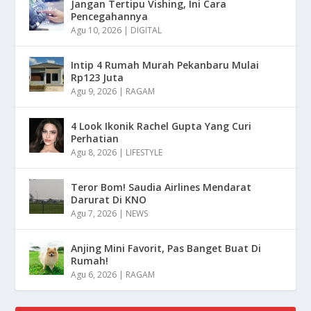
Jangan Tertipu Vishing, Ini Cara
Pencegahannya
Agu 10, 2026
|
DIGITAL
Intip 4 Rumah Murah Pekanbaru Mulai
Rp123 Juta
Agu 9, 2026
|
RAGAM
4 Look Ikonik Rachel Gupta Yang Curi
Perhatian
Agu 8, 2026
|
LIFESTYLE
Teror Bom! Saudia Airlines Mendarat
Darurat Di KNO
Agu 7, 2026
|
NEWS
Anjing Mini Favorit, Pas Banget Buat Di
Rumah!
Agu 6, 2026
|
RAGAM