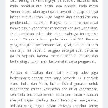
Lalu seiring berkembangnya peradaban, aktivitas fisik
mulai memiliki nilai sosial dan budaya. Pada masa
Yunani Kuno, olahraga tidak hanya di anggap sebagai
latihan tubuh. Tetapi juga bagian dari pendidikan dan
pembentukan karakter. Bangsa Yunani mempercayai
bahwa tubuh yang sehat mencerminkan jiwa yang kuat.
Dari pemikiran inilah lahir ajang olahraga terorganisir
seperti Olimpiade Kuno pada tahun 776 SM. Peserta
yang mengikuti perlombaan lari, gulat, lempar cakram
dan tinju. Ini dapat di anggap sebagai atlet pertama
dalam sejarah. Karena mereka berlatih khusus dan
bertanding untuk meraih kehormatan serta pengakuan.
Bahkan di belahan dunia lain, konsep atlet juga
berkembang dengan cara yang berbeda. Di Tiongkok
Kuno, India, dan Mesir, latihan fisik di gunakan untuk
kepentingan militer, kesehatan dan ritual keagamaan.
Seni bela diri, balap kereta, serta permainan kekuatan
menjadi bagian penting dalam kehidupan masyarakat.
Individu yang unggul dalam aktivitas tersebut sering