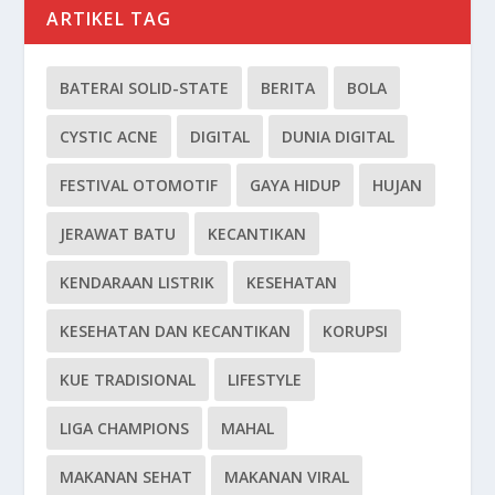
ARTIKEL TAG
BATERAI SOLID-STATE
BERITA
BOLA
CYSTIC ACNE
DIGITAL
DUNIA DIGITAL
FESTIVAL OTOMOTIF
GAYA HIDUP
HUJAN
JERAWAT BATU
KECANTIKAN
KENDARAAN LISTRIK
KESEHATAN
KESEHATAN DAN KECANTIKAN
KORUPSI
KUE TRADISIONAL
LIFESTYLE
LIGA CHAMPIONS
MAHAL
MAKANAN SEHAT
MAKANAN VIRAL