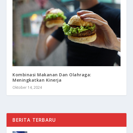
Kombinasi Makanan Dan Olahraga:
Meningkatkan Kinerja
Oktober 14, 2024
BERITA TERBARU