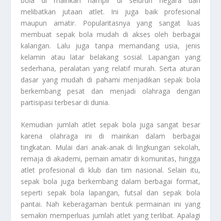
bola di mainkan hampir di seluruh negara dan
melibatkan jutaan atlet. Ini juga baik profesional
maupun amatir. Popularitasnya yang sangat luas
membuat sepak bola mudah di akses oleh berbagai
kalangan. Lalu juga tanpa memandang usia, jenis
kelamin atau latar belakang sosial. Lapangan yang
sederhana, peralatan yang relatif murah. Serta aturan
dasar yang mudah di pahami menjadikan sepak bola
berkembang pesat dan menjadi olahraga dengan
partisipasi terbesar di dunia.
Kemudian jumlah atlet sepak bola juga sangat besar
karena olahraga ini di mainkan dalam berbagai
tingkatan. Mulai dari anak-anak di lingkungan sekolah,
remaja di akademi, pemain amatir di komunitas, hingga
atlet profesional di klub dan tim nasional. Selain itu,
sepak bola juga berkembang dalam berbagai format,
seperti sepak bola lapangan, futsal dan sepak bola
pantai. Nah keberagaman bentuk permainan ini yang
semakin memperluas jumlah atlet yang terlibat. Apalagi