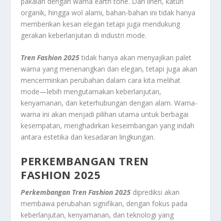
pakaian dengan warna earth tone. Dari linen, katun
organik, hingga wol alami, bahan-bahan ini tidak hanya
memberikan kesan elegan tetapi juga mendukung
gerakan keberlanjutan di industri mode.
Tren Fashion 2025
tidak hanya akan menyajikan palet
warna yang menenangkan dan elegan, tetapi juga akan
mencerminkan perubahan dalam cara kita melihat
mode—lebih mengutamakan keberlanjutan,
kenyamanan, dan keterhubungan dengan alam. Warna-
warna ini akan menjadi pilihan utama untuk berbagai
kesempatan, menghadirkan keseimbangan yang indah
antara estetika dan kesadaran lingkungan.
PERKEMBANGAN TREN
FASHION 2025
Perkembangan Tren Fashion 2025
diprediksi akan
membawa perubahan signifikan, dengan fokus pada
keberlanjutan, kenyamanan, dan teknologi yang