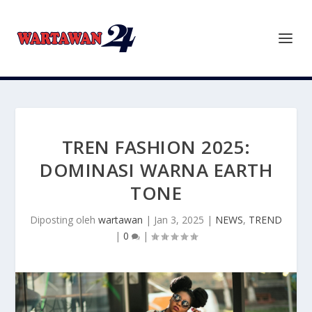
TREN FASHION 2025:
DOMINASI WARNA EARTH
TONE
Diposting oleh
wartawan
|
Jan 3, 2025
|
NEWS
,
TREND
|
0
|