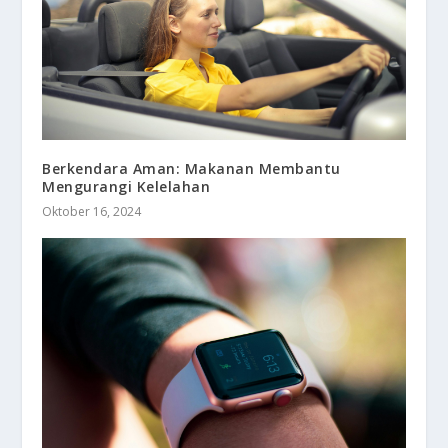
Berkendara Aman: Makanan Membantu
Mengurangi Kelelahan
Oktober 16, 2024