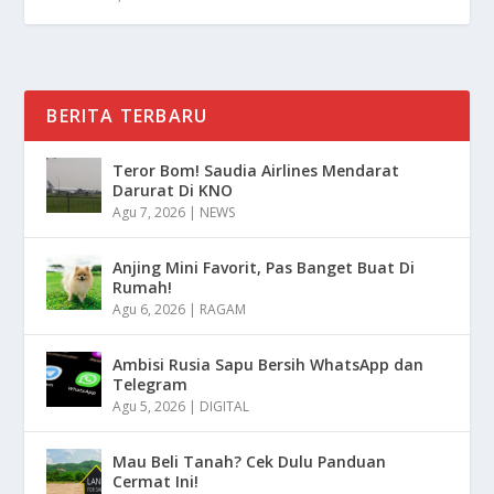
BERITA TERBARU
Teror Bom! Saudia Airlines Mendarat
Darurat Di KNO
Agu 7, 2026
|
NEWS
Anjing Mini Favorit, Pas Banget Buat Di
Rumah!
Agu 6, 2026
|
RAGAM
Ambisi Rusia Sapu Bersih WhatsApp dan
Telegram
Agu 5, 2026
|
DIGITAL
Mau Beli Tanah? Cek Dulu Panduan
Cermat Ini!