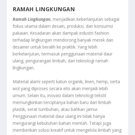
RAMAH LINGKUNGAN
Ramah Lingkungan
, menjadikan keberlanjutan sebagai
fokus utama dalam desain, produksi, dan konsumsi
pakaian. Kesadaran akan dampak industri fashion
terhadap lingkungan mendorong banyak merek dan
desainer untuk beralih ke praktik. Yang lebih
berkelanjutan, termasuk penggunaan material daur
ulang, pengurangan limbah, dan teknologi ramah
lingkungan.
Material alami seperti katun organik, linen, hemp, serta
wol yang diproses secara etis akan menjadi lebih
umum. Selain itu, inovasi dalam teknologi tekstil
memungkinkan terciptanya bahan baru dari limbah
plastik, serat tumbuhan, atau bahkan jamur.
Penggunaan material daur ulang ini tidak hanya
mengurangi kebutuhan bahan mentah. Tetapi juga
memberikan solusi kreatif untuk mengelola limbah yang