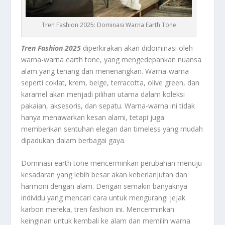
Tren Fashion 2025: Dominasi Warna Earth Tone
Tren Fashion 2025
diperkirakan akan didominasi oleh
warna-warna earth tone, yang mengedepankan nuansa
alam yang tenang dan menenangkan. Warna-warna
seperti coklat, krem, beige, terracotta, olive green, dan
karamel akan menjadi pilihan utama dalam koleksi
pakaian, aksesoris, dan sepatu. Warna-warna ini tidak
hanya menawarkan kesan alami, tetapi juga
memberikan sentuhan elegan dan timeless yang mudah
dipadukan dalam berbagai gaya.
Dominasi earth tone mencerminkan perubahan menuju
kesadaran yang lebih besar akan keberlanjutan dan
harmoni dengan alam. Dengan semakin banyaknya
individu yang mencari cara untuk mengurangi jejak
karbon mereka, tren fashion ini. Mencerminkan
keinginan untuk kembali ke alam dan memilih warna