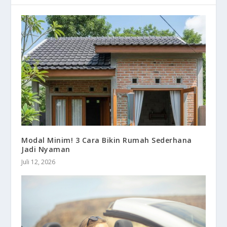
Modal Minim! 3 Cara Bikin Rumah Sederhana
Jadi Nyaman
Juli 12, 2026