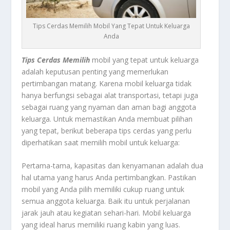
Tips Cerdas Memilih Mobil Yang Tepat Untuk Keluarga
Anda
Tips Cerdas Memilih
mobil yang tepat untuk keluarga
adalah keputusan penting yang memerlukan
pertimbangan matang. Karena mobil keluarga tidak
hanya berfungsi sebagai alat transportasi, tetapi juga
sebagai ruang yang nyaman dan aman bagi anggota
keluarga. Untuk memastikan Anda membuat pilihan
yang tepat, berikut beberapa tips cerdas yang perlu
diperhatikan saat memilih mobil untuk keluarga:
Pertama-tama, kapasitas dan kenyamanan adalah dua
hal utama yang harus Anda pertimbangkan. Pastikan
mobil yang Anda pilih memiliki cukup ruang untuk
semua anggota keluarga. Baik itu untuk perjalanan
jarak jauh atau kegiatan sehari-hari. Mobil keluarga
yang ideal harus memiliki ruang kabin yang luas.