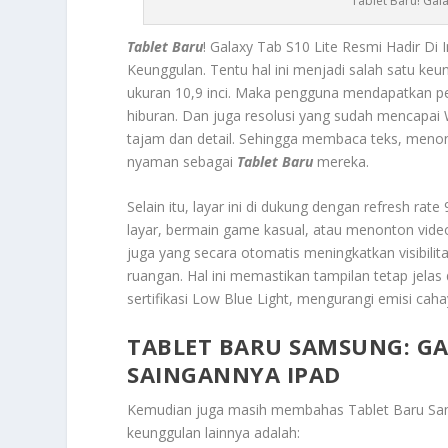
Tablet Baru! Gal
Tablet Baru
! Galaxy Tab S10 Lite Resmi Hadir 
Keunggulan.
Tentu hal ini menjadi salah satu ke
ukuran 10,9 inci. Maka pengguna mendapatkan pen
hiburan. Dan juga resolusi yang sudah mencapai 
tajam dan detail. Sehingga membaca teks, meno
nyaman sebagai
Tablet Baru
mereka.
Selain itu, layar ini di dukung dengan refresh rat
layar, bermain game kasual, atau menonton video.
juga yang secara otomatis meningkatkan visibilita
ruangan. Hal ini memastikan tampilan tetap jelas
sertifikasi Low Blue Light, mengurangi emisi caha
TABLET BARU SAMSUNG: GAL
SAINGANNYA IPAD
Kemudian juga masih membahas
Tablet Baru Sa
keunggulan lainnya adalah: