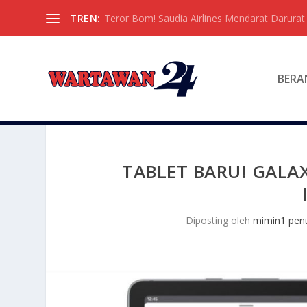
TREN:
Teror Bom! Saudia Airlines Mendarat Darura
BERA
TABLET BARU! GALAX
Diposting oleh
mimin1 penu