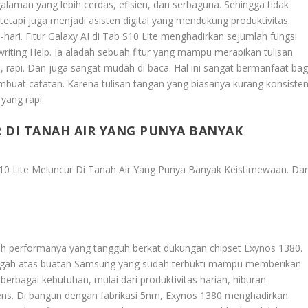
laman yang lebih cerdas, efisien, dan serbaguna. Sehingga tidak
tetapi juga menjadi asisten digital yang mendukung produktivitas.
-hari. Fitur Galaxy AI di Tab S10 Lite menghadirkan sejumlah fungsi
riting Help. Ia aladah sebuah fitur yang mampu merapikan tulisan
, rapi. Dan juga sangat mudah di baca. Hal ini sangat bermanfaat bag
mbuat catatan. Karena tulisan tangan yang biasanya kurang konsiste
 yang rapi.
R DI TANAH AIR YANG PUNYA BANYAK
 10 Lite Meluncur Di Tanah Air Yang Punya Banyak Keistimewaan
. Da
h performanya yang tangguh berkat dukungan chipset Exynos 1380.
engah atas buatan Samsung yang sudah terbukti mampu memberikan
k berbagai kebutuhan, mulai dari produktivitas harian, hiburan
ntens. Di bangun dengan fabrikasi 5nm, Exynos 1380 menghadirkan