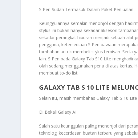
S Pen Sudah Termasuk Dalam Paket Penjualan
Keunggulannya semakin menonjol dengan hadirny
stylus ini bukan hanya sekadar aksesori tambahan.
sekadar perangkat hiburan menjadi sebuah alat pr
pengguna, ketersediaan S Pen bawaan merupakan 
tambahan untuk membeli stylus terpisah. Serta yan
lain. S Pen pada Galaxy Tab S10 Lite menghadir
olah sedang menggunakan pena di atas kertas. H
membuat to-do list.
GALAXY TAB S 10 LITE MELUN
Selain itu, masih membahas
Galaxy Tab S 10 Lite
Di Bekali Galaxy AI
Salah satu keunggulan paling menonjol dari perang
teknologi kecerdasan buatan terbaru yang sebel