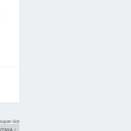
.
Asupan Gizi
UTNYA