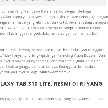
axy Tab S10 Lite Resmi Hadir Di Indonesia
Di Indonesia Yang Membawa Baterai Jumbo Dengan Berbagai
unggulan utama yang di tawarkan perangkat ini. Kemudian juga denga
galaman visual yang lebih luas. Baik untuk bekerja, belajar, maupun
WUXGA+ (2.112 × 1.320 piksel) membuat tampilan konten terlihat
nton film, hingga mengedit dokumen atau gambar menjadi lebih
e 90Hz. Terlebih yang memberikan transisi lebih halus saat menggulir
 Tidak hanya itu, di lengkapi dengan teknologi Vision Booster. Dan
s layar di bawah cahaya terang. Misalnya saat di gunakan di luar
 dan tidak terganggu pantulan cahaya. Keunggulan lain adalah
ya biru dari layar sebagai
Tablet Baru
mereka.
AXY TAB S10 LITE, RESMI DI RI YANG
msung: Galaxy Tab S10 Lite, Resmi Di RI Yang Saingannya iPad
. Dan