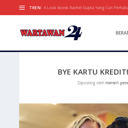
TREN:
4 Look Ikonik Rachel Gupta Yang Curi Perhati
BERA
BYE KARTU KREDIT!
Diposting oleh
mimin1 penu