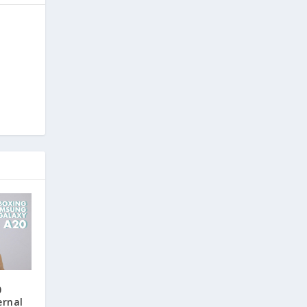
0
ernal