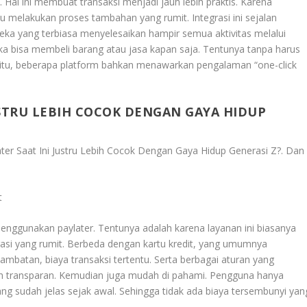
 Hal ini membuat transaksi menjadi jauh lebih praktis. Karena
 melakukan proses tambahan yang rumit. Integrasi ini sejalan
reka yang terbiasa menyelesaikan hampir semua aktivitas melalui
eka bisa membeli barang atau jasa kapan saja. Tentunya tanpa harus
n itu, beberapa platform bahkan menawarkan pengalaman “one-click
STRU LEBIH COCOK DENGAN GAYA HIDUP
er Saat Ini Justru Lebih Cocok Dengan Gaya Hidup Generasi Z?
. Dan
t
menggunakan paylater. Tentunya adalah karena layanan ini biasanya
rasi yang rumit. Berbeda dengan kartu kredit, yang umumnya
mbatan, biaya transaksi tertentu. Serta berbagai aturan yang
ih transparan. Kemudian juga mudah di pahami. Pengguna hanya
ng sudah jelas sejak awal. Sehingga tidak ada biaya tersembunyi yan