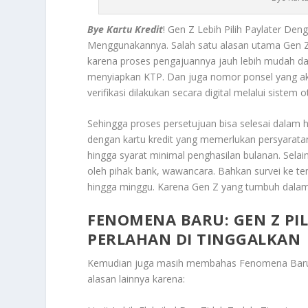
Bye Kartu Kredit
! Gen Z Lebih Pilih Paylater De
Menggunakannya.
Salah satu alasan utama Gen Z 
karena proses pengajuannya jauh lebih mudah da
menyiapkan KTP. Dan juga nomor ponsel yang aktif
verifikasi dilakukan secara digital melalui sistem 
Sehingga proses persetujuan bisa selesai dalam h
dengan kartu kredit yang memerlukan persyaratan l
hingga syarat minimal penghasilan bulanan. Selai
oleh pihak bank, wawancara. Bahkan survei ke t
hingga minggu. Karena Gen Z yang tumbuh dalam e
FENOMENA BARU: GEN Z PIL
PERLAHAN DI TINGGALKAN
Kemudian juga masih membahas
Fenomena Baru: 
alasan lainnya karena: