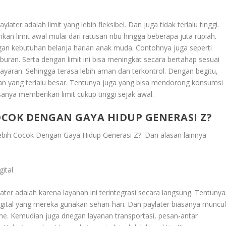
later adalah limit yang lebih fleksibel. Dan juga tidak terlalu tinggi.
an limit awal mulai dari ratusan ribu hingga beberapa juta rupiah.
ngan kebutuhan belanja harian anak muda. Contohnya juga seperti
buran. Serta dengan limit ini bisa meningkat secara bertahap sesuai
aran. Sehingga terasa lebih aman dan terkontrol. Dengan begitu,
an yang terlalu besar. Tentunya juga yang bisa mendorong konsumsi
sanya memberikan limit cukup tinggi sejak awal.
COK DENGAN GAYA HIDUP GENERASI Z?
ebih Cocok Dengan Gaya Hidup Generasi Z?
. Dan alasan lainnya
ital
ater adalah karena layanan ini terintegrasi secara langsung. Tentunya
gital yang mereka gunakan sehari-hari. Dan paylater biasanya muncu
ine. Kemudian juga dnegan layanan transportasi, pesan-antar