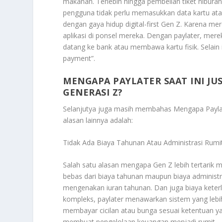
makanan. Terlebih hingga pembelian tiket hiburan.
pengguna tidak perlu memasukkan data kartu atau
dengan gaya hidup digital-first Gen Z. Karena me
aplikasi di ponsel mereka. Dengan paylater, mer
datang ke bank atau membawa kartu fisik. Selai
payment”.
MENGAPA PAYLATER SAAT INI JU
GENERASI Z?
Selanjutya juga masih membahas
Mengapa Paylat
alasan lainnya adalah:
Tidak Ada Biaya Tahunan Atau Administrasi Rumi
Salah satu alasan mengapa Gen Z lebih tertarik 
bebas dari biaya tahunan maupun biaya administ
mengenakan iuran tahunan. Dan juga biaya keterla
kompleks, paylater menawarkan sistem yang leb
membayar cicilan atau bunga sesuai ketentuan ya
membuat pengelolaan keuangan menjadi rumit.