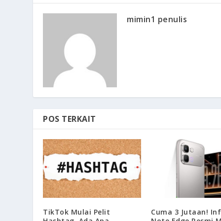
mimin1 penulis
POS TERKAIT
TikTok Mulai Pelit
Cuma 3 Jutaan! Inf
Hashtag, Ada Apa
Note Edge Resmi 