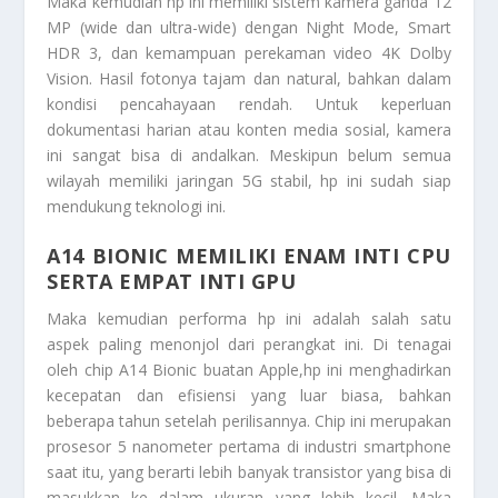
Maka kemudian hp ini memiliki sistem kamera ganda 12
MP (wide dan ultra-wide) dengan Night Mode, Smart
HDR 3, dan kemampuan perekaman video 4K Dolby
Vision. Hasil fotonya tajam dan natural, bahkan dalam
kondisi pencahayaan rendah. Untuk keperluan
dokumentasi harian atau konten media sosial, kamera
ini sangat bisa di andalkan. Meskipun belum semua
wilayah memiliki jaringan 5G stabil, hp ini sudah siap
mendukung teknologi ini.
A14 BIONIC MEMILIKI ENAM INTI CPU
SERTA EMPAT INTI GPU
Maka kemudian performa hp ini adalah salah satu
aspek paling menonjol dari perangkat ini. Di tenagai
oleh chip A14 Bionic buatan Apple,hp ini menghadirkan
kecepatan dan efisiensi yang luar biasa, bahkan
beberapa tahun setelah perilisannya. Chip ini merupakan
prosesor 5 nanometer pertama di industri smartphone
saat itu, yang berarti lebih banyak transistor yang bisa di
masukkan ke dalam ukuran yang lebih kecil. Maka