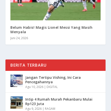
Belum Habis! Magis Lionel Messi Yang Masih
Menyala
Juni 24, 2026
BERITA TERBARU
Jangan Tertipu Vishing, Ini Cara
Pencegahannya
Agu 10, 2026
|
DIGITAL
Intip 4 Rumah Murah Pekanbaru Mulai
Rp123 Juta
Agu 9, 2026
|
RAGAM