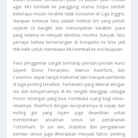
agar MU kembali ke panggung utama Eropa setelah
beberapa musim terakhir tidak konsisten di Liga Inggris.
Harapan terbesar fans adalah melihat tim yang penuh
sejarah ini bangkit dan menunjukkan karakter juara
yang selama ini menjadi identitas mereka. Banyak fans
percaya bahwa kemenangan di kompetisi ini bisa jadi
titik balik untuk membawa MU kembali ke era kejayaan.
Para penggemar sangat berharap pemain-pemain kunci
seperti Bruno Fernandes, Marcus Rashford, dan
Casemiro dapat tampil maksimal dan menjadi pembeda
di laga penting tersebut. Fernandes yang dikenal dengan
visi dan ketajamannya di lini tengah dianggap sebagai
motor serangan yang bisa membuka ruang bagi rekan-
rekannya. Rashford dengan kecepatannya di sayap dan
insting gol yang tajam juga dinantikan untuk
memberikan ancaman serius ke pertahanan
Tottenham. Di sisi lain, stabilitas dan pengalaman
pemain senior juga diharapkan menjadi faktor penting