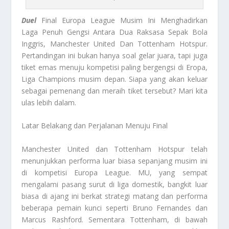
Duel
Final Europa League Musim Ini Menghadirkan
Laga Penuh Gengsi Antara Dua Raksasa Sepak Bola
Inggris, Manchester United Dan Tottenham Hotspur.
Pertandingan ini bukan hanya soal gelar juara, tapi juga
tiket emas menuju kompetisi paling bergengsi di Eropa,
Liga Champions musim depan. Siapa yang akan keluar
sebagai pemenang dan meraih tiket tersebut? Mari kita
ulas lebih dalam.
Latar Belakang dan Perjalanan Menuju Final
Manchester United dan Tottenham Hotspur telah
menunjukkan performa luar biasa sepanjang musim ini
di kompetisi Europa League. MU, yang sempat
mengalami pasang surut di liga domestik, bangkit luar
biasa di ajang ini berkat strategi matang dan performa
beberapa pemain kunci seperti Bruno Fernandes dan
Marcus Rashford. Sementara Tottenham, di bawah