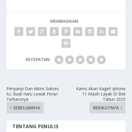
MEMBAGIKAN:
KECEPATAN:
Penyanyi Dan Aktris Sukses
Kamu Akan Kaget! Iphone
IU, Buat Haru Lewat Peran
11 Masih Layak Di Beli
Terbarunya
Tahun 2025
SEBELUMNYA
BERIKUTNYA
TENTANG PENULIS