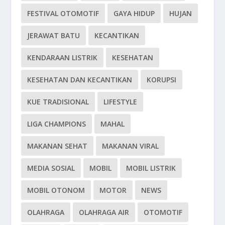
FESTIVAL OTOMOTIF
GAYA HIDUP
HUJAN
JERAWAT BATU
KECANTIKAN
KENDARAAN LISTRIK
KESEHATAN
KESEHATAN DAN KECANTIKAN
KORUPSI
KUE TRADISIONAL
LIFESTYLE
LIGA CHAMPIONS
MAHAL
MAKANAN SEHAT
MAKANAN VIRAL
MEDIA SOSIAL
MOBIL
MOBIL LISTRIK
MOBIL OTONOM
MOTOR
NEWS
OLAHRAGA
OLAHRAGA AIR
OTOMOTIF