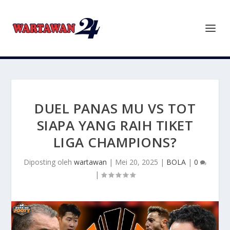
DUEL PANAS MU VS TOT
SIAPA YANG RAIH TIKET
LIGA CHAMPIONS?
Diposting oleh
wartawan
|
Mei 20, 2025
|
BOLA
|
0
|