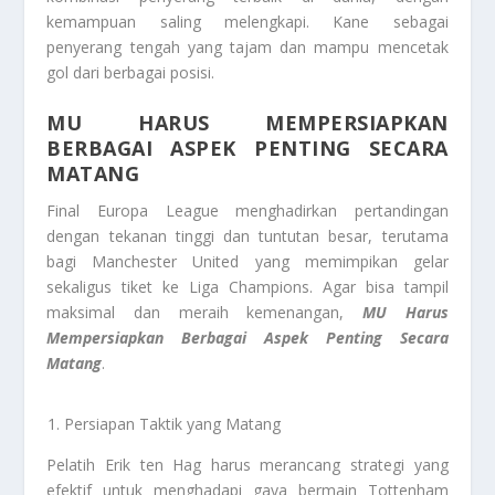
kemampuan saling melengkapi. Kane sebagai
penyerang tengah yang tajam dan mampu mencetak
gol dari berbagai posisi.
MU HARUS MEMPERSIAPKAN
BERBAGAI ASPEK PENTING SECARA
MATANG
Final Europa League menghadirkan pertandingan
dengan tekanan tinggi dan tuntutan besar, terutama
bagi Manchester United yang memimpikan gelar
sekaligus tiket ke Liga Champions. Agar bisa tampil
maksimal dan meraih kemenangan,
MU Harus
Mempersiapkan Berbagai Aspek Penting Secara
Matang
.
Persiapan Taktik yang Matang
Pelatih Erik ten Hag harus merancang strategi yang
efektif untuk menghadapi gaya bermain Tottenham