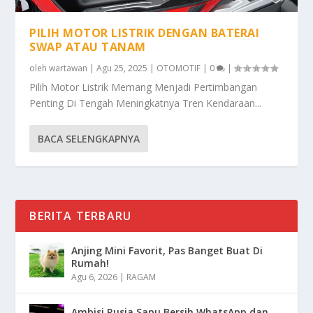
PILIH MOTOR LISTRIK DENGAN BATERAI
SWAP ATAU TANAM
oleh
wartawan
|
Agu 25, 2025
|
OTOMOTIF
|
0
|
Pilih Motor Listrik Memang Menjadi Pertimbangan
Penting Di Tengah Meningkatnya Tren Kendaraan...
BACA SELENGKAPNYA
BERITA TERBARU
Anjing Mini Favorit, Pas Banget Buat Di
Rumah!
Agu 6, 2026
|
RAGAM
Ambisi Rusia Sapu Bersih WhatsApp dan