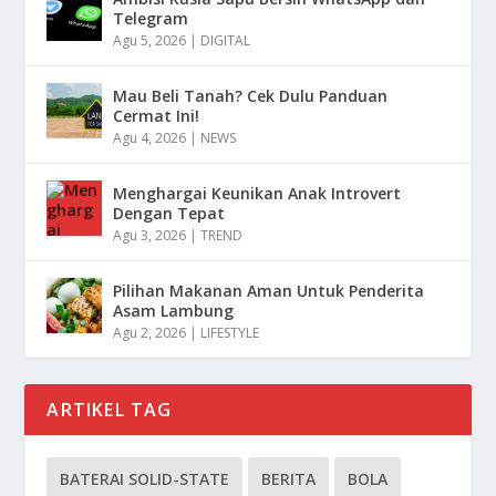
Telegram
Agu 5, 2026
|
DIGITAL
Mau Beli Tanah? Cek Dulu Panduan
Cermat Ini!
Agu 4, 2026
|
NEWS
Menghargai Keunikan Anak Introvert
Dengan Tepat
Agu 3, 2026
|
TREND
Pilihan Makanan Aman Untuk Penderita
Asam Lambung
Agu 2, 2026
|
LIFESTYLE
ARTIKEL TAG
BATERAI SOLID-STATE
BERITA
BOLA