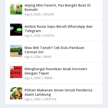
Anjing Mini Favorit, Pas Banget Buat Di
Rumah!
Agu 6, 2026
|
RAGAM
Ambisi Rusia Sapu Bersih WhatsApp dan
Telegram
Agu 5, 2026
|
DIGITAL
Mau Beli Tanah? Cek Dulu Panduan
Cermat Ini!
Agu 4, 2026
|
NEWS
Menghargai Keunikan Anak Introvert
Dengan Tepat
Agu 3, 2026
|
TREND
Pilihan Makanan Aman Untuk Penderita
Asam Lambung
Agu 2, 2026
|
LIFESTYLE