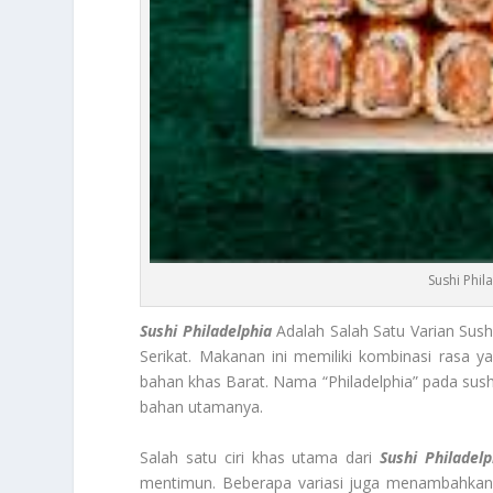
Sushi Phil
Sushi Philadelphia
Adalah Salah Satu Varian Sush
Serikat. Makanan ini memiliki kombinasi rasa 
bahan khas Barat. Nama “Philadelphia” pada sushi
bahan utamanya.
Salah satu ciri khas utama dari
Sushi Philadelp
mentimun. Beberapa variasi juga menambahkan 