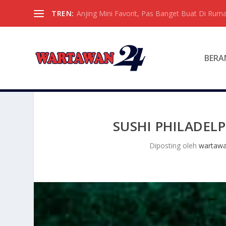
TREN:
Anjing Mini Favorit, Pas Banget Buat Di Ruma
BERA
SUSHI PHILADELP
Diposting oleh
wartaw