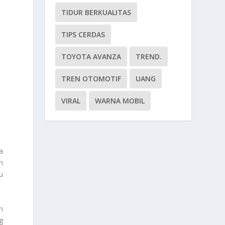
TIDUR BERKUALITAS
TIPS CERDAS
TOYOTA AVANZA
TREND.
TREN OTOMOTIF
UANG
VIRAL
WARNA MOBIL
a
n
u
n
g