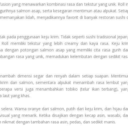
 fusion yang menawarkan kombinasi rasa dan tekstur yang unik. Roll in
gurihnya salmon asap, serta kesegaran mentimun atau alpukat. Setia
memanjakan lidah, menjadikannya favorit di banyak restoran sushi d
tak pada penggunaan keju krim. Tidak seperti sushi tradisional Jepan
 Roll memiliki tekstur yang lebih creamy dan kaya rasa. Keju kri
 dengan potongan salmon asap yang memiliki cita rasa gurih da
imbangan rasa yang unik, memadukan kelembutan dengan sedikit ras
menambah dimensi segar dan renyah dalam setiap suapan. Mentimu
 krim dan salmon, sementara alpukat menambah rasa lembut yan
apa versi juga menambahkan tobiko (telur ikan terbang), yan
a laut yang khas.
elera. Warna oranye dari salmon, putih dari keju krim, dan hijau dar
sual yang menarik. Ketika disajikan dengan kecap asin, wasabi, da
n nikmat dengan tambahan rasa asin, pedas, dan sedikit manis.