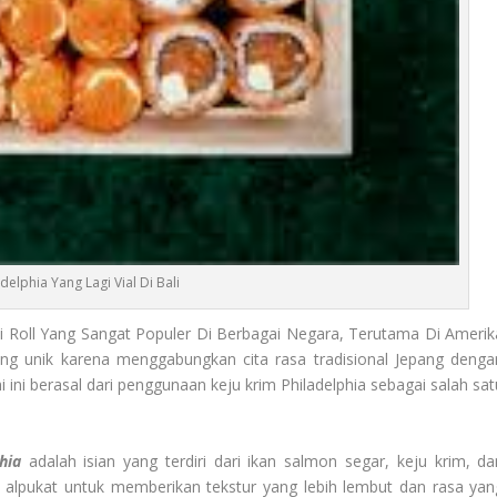
adelphia Yang Lagi Vial Di Bali
i Roll Yang Sangat Populer Di Berbagai Negara, Terutama Di Amerik
yang unik karena menggabungkan cita rasa tradisional Jepang denga
 ini berasal dari penggunaan keju krim Philadelphia sebagai salah sat
hia
adalah isian yang terdiri dari ikan salmon segar, keju krim, da
alpukat untuk memberikan tekstur yang lebih lembut dan rasa yan