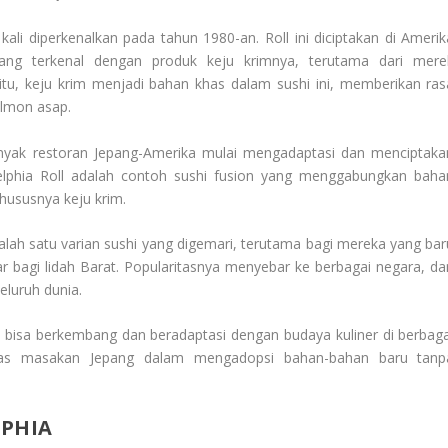
ali diperkenalkan pada tahun 1980-an. Roll ini diciptakan di Amerik
 yang terkenal dengan produk keju krimnya, terutama dari mere
itu, keju krim menjadi bahan khas dalam sushi ini, memberikan ras
almon asap.
banyak restoran Jepang-Amerika mulai mengadaptasi dan menciptaka
ladelphia Roll adalah contoh sushi fusion yang menggabungkan baha
khususnya keju krim.
salah satu varian sushi yang digemari, terutama bagi mereka yang bar
r bagi lidah Barat. Popularitasnya menyebar ke berbagai negara, da
eluruh dunia.
 bisa berkembang dan beradaptasi dengan budaya kuliner di berbaga
ilitas masakan Jepang dalam mengadopsi bahan-bahan baru tanp
LPHIA