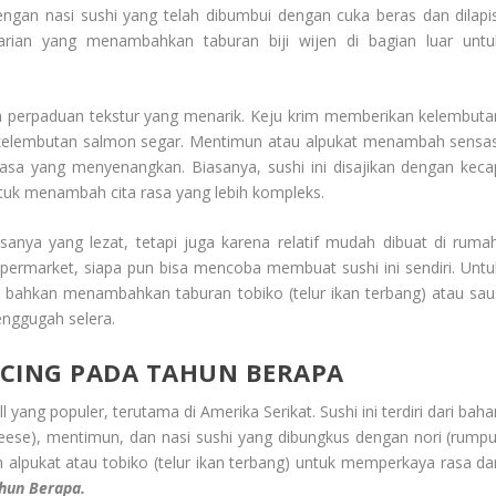
engan nasi sushi yang telah dibumbui dengan cuka beras dan dilapis
varian yang menambahkan taburan biji wijen di bagian luar untu
 perpaduan tekstur yang menarik. Keju krim memberikan kelembuta
kelembutan salmon segar. Mentimun atau alpukat menambah sensas
sa yang menyenangkan. Biasanya, sushi ini disajikan dengan keca
ntuk menambah cita rasa yang lebih kompleks.
asanya yang lezat, tetapi juga karena relatif mudah dibuat di rumah
permarket, siapa pun bisa mencoba membuat sushi ini sendiri. Untu
n bahkan menambahkan taburan tobiko (telur ikan terbang) atau sau
enggugah selera.
NCING PADA TAHUN BERAPA
ll yang populer, terutama di Amerika Serikat. Sushi ini terdiri dari bah
eese), mentimun, dan nasi sushi yang dibungkus dengan nori (rumpu
 alpukat atau tobiko (telur ikan terbang) untuk memperkaya rasa da
hun Berapa.