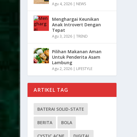
Agu 4, 2026
|
NEWS
Menghargai Keunikan
Anak Introvert Dengan
Tepat
Agu 3, 2026
|
TREND
Pilihan Makanan Aman
Untuk Penderita Asam
Lambung
Agu 2, 2026
|
LIFESTYLE
ARTIKEL TAG
BATERAI SOLID-STATE
BERITA
BOLA
CYSTIC ACNE
DIGITAL