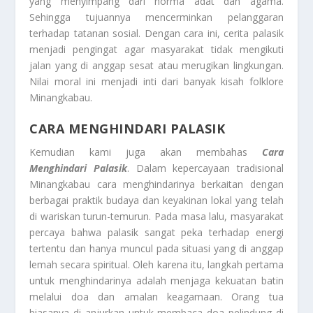
yang menyimpang dari norma adat dan agama.
Sehingga tujuannya mencerminkan pelanggaran
terhadap tatanan sosial. Dengan cara ini, cerita palasik
menjadi pengingat agar masyarakat tidak mengikuti
jalan yang di anggap sesat atau merugikan lingkungan.
Nilai moral ini menjadi inti dari banyak kisah folklore
Minangkabau.
CARA MENGHINDARI PALASIK
Kemudian kami juga akan membahas
Cara
Menghindari Palasik
. Dalam kepercayaan tradisional
Minangkabau cara menghindarinya berkaitan dengan
berbagai praktik budaya dan keyakinan lokal yang telah
di wariskan turun-temurun. Pada masa lalu, masyarakat
percaya bahwa palasik sangat peka terhadap energi
tertentu dan hanya muncul pada situasi yang di anggap
lemah secara spiritual. Oleh karena itu, langkah pertama
untuk menghindarinya adalah menjaga kekuatan batin
melalui doa dan amalan keagamaan. Orang tua
biasanya di anjurkan untuk membaca doa pelindung di