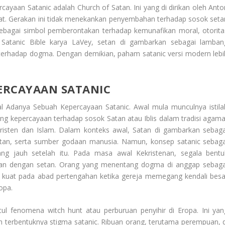
rcayaan Satanic
adalah Church of Satan. Ini yang di dirikan oleh Anto
kat. Gerakan ini tidak menekankan penyembahan terhadap sosok seta
 sebagai simbol pemberontakan terhadap kemunafikan moral, otorita
 Satanic Bible karya LaVey, setan di gambarkan sebagai lamban
n terhadap dogma. Dengan demikian, paham satanic versi modern lebi
ERCAYAAN SATANIC
l Adanya Sebuah Kepercayaan Satanic
. Awal mula munculnya istila
jang kepercayaan terhadap sosok Satan atau Iblis dalam tradisi agama
risten dan Islam. Dalam konteks awal, Satan di gambarkan sebaga
tan, serta sumber godaan manusia. Namun, konsep satanic sebaga
ng jauh setelah itu. Pada masa awal Kekristenan, segala bentu
itkan dengan setan. Orang yang menentang dogma di anggap sebaga
n kuat pada abad pertengahan ketika gereja memegang kendali besa
opa.
l fenomena witch hunt atau perburuan penyihir di Eropa. Ini yan
h terbentuknya stigma satanic. Ribuan orang, terutama perempuan, d