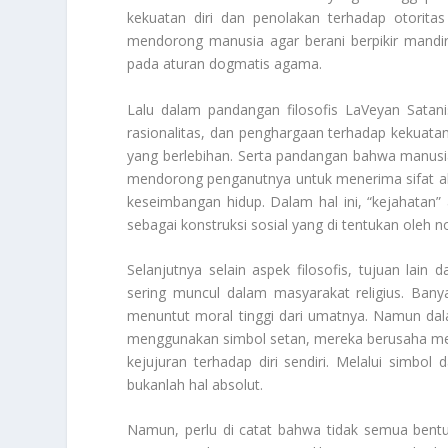
kekuatan diri dan penolakan terhadap otorit
mendorong manusia agar berani berpikir mandir
pada aturan dogmatis agama.
Lalu dalam pandangan filosofis LaVeyan Satanis
rasionalitas, dan penghargaan terhadap kekuata
yang berlebihan. Serta pandangan bahwa manusia
mendorong penganutnya untuk menerima sifat ala
keseimbangan hidup. Dalam hal ini, “kejahatan” a
sebagai konstruksi sosial yang di tentukan oleh
Selanjutnya selain aspek filosofis, tujuan lain
sering muncul dalam masyarakat religius. Bany
menuntut moral tinggi dari umatnya. Namun dal
menggunakan simbol setan, mereka berusaha m
kejujuran terhadap diri sendiri. Melalui simbo
bukanlah hal absolut.
Namun, perlu di catat bahwa tidak semua bentu