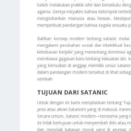
tuduh melakukan praktik sihir dan bersekutu deng
agama. Gereja meyakini bahwa kelompok tertent
mengorbankan manusia atau hewan. Meskipun se
memperkuat pandangan bahwa segala sesuatu ya
Bahkan konsep modern tentang satanic mulai 
mengalami perubahan sosial dan intelektual besa
kebebasan berpikir yang menentang dominasi aga
membawa gagasan baru tentang kekuatan diri, keb
yang kemudian di anggap memiliki unsur satanic. 
dalam pandangan modern tersebut di lihat seba
sembah.
TUJUAN DARI SATANIC
Untuk dengan ini kami menjelaskan tentang
Tuj
jenis atau aliran Satanism yang di maksud. Kare
Secara umum, Satanic modern—terutama yang di 
Ini tidak bertujuan untuk menyembah iblis atau
dan menolak batasan moral yang di anggap m