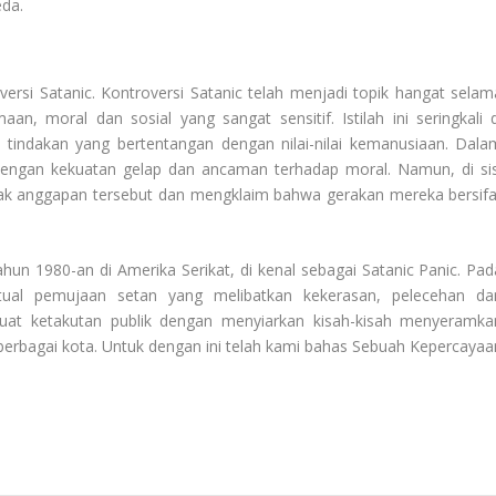
eda.
versi Satanic
. Kontroversi Satanic telah menjadi topik hangat selam
, moral dan sosial yang sangat sensitif. Istilah ini seringkali d
a tindakan yang bertentangan dengan nilai-nilai kemanusiaan. Dala
engan kekuatan gelap dan ancaman terhadap moral. Namun, di sis
ak anggapan tersebut dan mengklaim bahwa gerakan mereka bersifa
hun 1980-an di Amerika Serikat, di kenal sebagai Satanic Panic. Pad
tual pemujaan setan yang melibatkan kekerasan, pelecehan da
t ketakutan publik dengan menyiarkan kisah-kisah menyeramka
berbagai kota. Untuk dengan ini telah kami bahas
Sebuah Kepercayaa