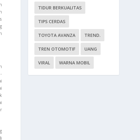
n
TIDUR BERKUALITAS
n
s
TIPS CERDAS
g
h
TOYOTA AVANZA
TREND.
TREN OTOMOTIF
UANG
VIRAL
WARNA MOBIL
h
-
i
i
k
i
r
g
i