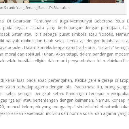
n Satanic Yang Sedang Ramai Di Bicarakan
i Di Bicarakan Tentunya Ini Juga Mempunyai Beberapa Ritual D
uk pada segala sesuatu yang berhubungan dengan pemujaan. Lal
sok Satan atau Iblis sebagai pusat simbolis atau filosofis. Namun
liki banyak makna dan tidak selalu berkaitan dengan kejahatan ata
a populer. Dalam konteks keagamaan tradisional, “satanic” sering d
an moral dan spiritual Tuhan. Akan tetapi, dalam pandangan modern
k selalu bersifat religius dalam arti penyembahan. Ini melainkan bis
i di kenal luas pada abad pertengahan. Ketika gereja-gereja di Erop
rontakan terhadap agama dengan iblis. Pada masa itu, orang yang d
di sebut sebagai pengikut setan. Pandangan tersebut menciptaka
nggap “gelap” atau bertentangan dengan keimanan. Namun, konsep in
-20, muncul kelompok yang mengadopsi simbol-simbol satanik buka
gekspresikan kebebasan individu dari norma sosial dan agama yang d