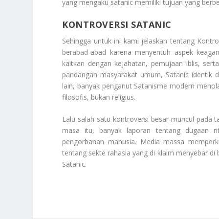
yang mengaku satanic memiliki tujuan yang berb
KONTROVERSI SATANIC
Sehingga untuk ini kami jelaskan tentang
Kontro
berabad-abad karena menyentuh aspek keagamaan
kaitkan dengan kejahatan, pemujaan iblis, sert
pandangan masyarakat umum, Satanic identik d
lain, banyak penganut Satanisme modern menol
filosofis, bukan religius.
Lalu salah satu kontroversi besar muncul pada ta
masa itu, banyak laporan tentang dugaan ri
pengorbanan manusia. Media massa memperkua
tentang sekte rahasia yang di klaim menyebar di 
Satanic
.