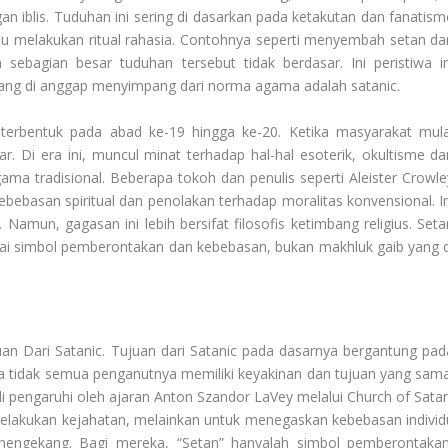
an iblis. Tuduhan ini sering di dasarkan pada ketakutan dan fanatism
u melakukan ritual rahasia. Contohnya seperti menyembah setan da
bagian besar tuduhan tersebut tidak berdasar. Ini peristiwa in
ng di anggap menyimpang dari norma agama adalah satanic.
terbentuk pada abad ke-19 hingga ke-20. Ketika masyarakat mula
r. Di era ini, muncul minat terhadap hal-hal esoterik, okultisme da
ma tradisional. Beberapa tokoh dan penulis seperti Aleister Crowle
ebasan spiritual dan penolakan terhadap moralitas konvensional. In
Namun, gagasan ini lebih bersifat filosofis ketimbang religius. Seta
gai simbol pemberontakan dan kebebasan, bukan makhluk gaib yang d
uan Dari Satanic
. Tujuan dari Satanic pada dasarnya bergantung pad
na tidak semua penganutnya memiliki keyakinan dan tujuan yang sama
pengaruhi oleh ajaran Anton Szandor LaVey melalui Church of Satan
 melakukan kejahatan, melainkan untuk menegaskan kebebasan individ
engekang. Bagi mereka, “Setan” hanyalah simbol pemberontakan