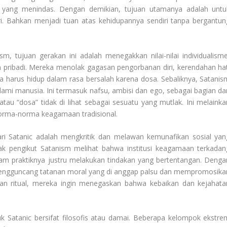
as yang menindas. Dengan demikian, tujuan utamanya adalah untu
i. Bahkan menjadi tuan atas kehidupannya sendiri tanpa bergantun
m, tujuan gerakan ini adalah menegakkan nilai-nilai individualisme
n pribadi. Mereka menolak gagasan pengorbanan diri, kerendahan hat
 harus hidup dalam rasa bersalah karena dosa. Sebaliknya, Satanis
mi manusia. Ini termasuk nafsu, ambisi dan ego, sebagai bagian dar
tau “dosa” tidak di lihat sebagai sesuatu yang mutlak. Ini melainka
 norma-norma keagamaan tradisional.
 dari Satanic adalah mengkritik dan melawan kemunafikan sosial yan
ak pengikut Satanism melihat bahwa institusi keagamaan terkadan
am praktiknya justru melakukan tindakan yang bertentangan. Denga
engguncang tatanan moral yang di anggap palsu dan mempromosika
l dan ritual, mereka ingin menegaskan bahwa kebaikan dan kejahata
k Satanic bersifat filosofis atau damai. Beberapa kelompok ekstre