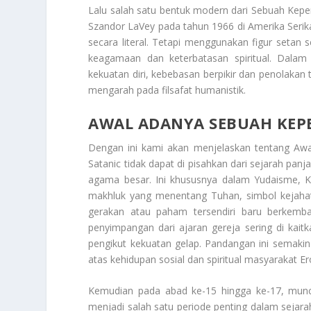
Lalu salah satu bentuk modern dari
Sebuah Kepe
Szandor LaVey pada tahun 1966 di Amerika Seri
secara literal. Tetapi menggunakan figur setan
keagamaan dan keterbatasan spiritual. Dalam
kekuatan diri, kebebasan berpikir dan penolaka
mengarah pada filsafat humanistik.
AWAL ADANYA SEBUAH KEP
Dengan ini kami akan menjelaskan tentang
Awa
Satanic tidak dapat di pisahkan dari sejarah pan
agama besar. Ini khususnya dalam Yudaisme, K
makhluk yang menentang Tuhan, simbol kejaha
gerakan atau paham tersendiri baru berkemba
penyimpangan dari ajaran gereja sering di ka
pengikut kekuatan gelap. Pandangan ini semaki
atas kehidupan sosial dan spiritual masyarakat Er
Kemudian pada abad ke-15 hingga ke-17, muncu
menjadi salah satu periode penting dalam sejara