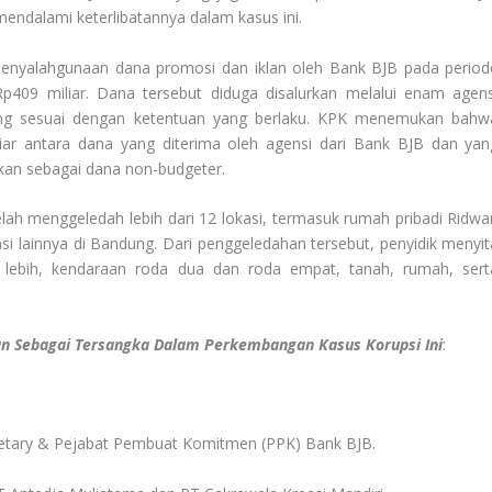
endalami keterlibatannya dalam kasus ini.​
penyalahgunaan dana promosi dan iklan oleh Bank BJB pada period
409 miliar. Dana tersebut diduga disalurkan melalui enam agens
ang sesuai dengan ketentuan yang berlaku. KPK menemukan bahw
iar antara dana yang diterima oleh agensi dari Bank BJB dan yan
kan sebagai dana non-budgeter.
ah menggeledah lebih dari 12 lokasi, termasuk rumah pribadi Ridwa
si lainnya di Bandung. Dari penggeledahan tersebut, penyidik menyit
r lebih, kendaraan roda dua dan roda empat, tanah, rumah, sert
an Sebagai Tersangka Dalam Perkembangan Kasus Korupsi Ini
:​
cretary & Pejabat Pembuat Komitmen (PPK) Bank BJB.