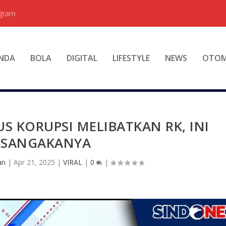
egram
NDA
BOLA
DIGITAL
LIFESTYLE
NEWS
OTOM
 KORUPSI MELIBATKAN RK, INI
RSANGAKANYA
an
|
Apr 21, 2025
|
VIRAL
|
0
|