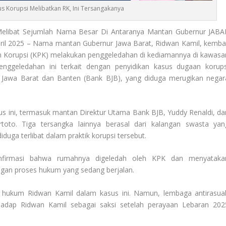
 Korupsi Melibatkan RK, Ini Tersangakanya
Melibat Sejumlah Nama Besar Di Antaranya Mantan Gubernur JABA
pril 2025 – Nama mantan Gubernur Jawa Barat, Ridwan Kamil, kembal
n Korupsi (KPK) melakukan penggeledahan di kediamannya di kawasa
nggeledahan ini terkait dengan penyidikan kasus dugaan korups
Jawa Barat dan Banten (Bank BJB), yang diduga merugikan negar
s ini, termasuk mantan Direktur Utama Bank BJB, Yuddy Renaldi, da
rtoto. Tiga tersangka lainnya berasal dari kalangan swasta yan
duga terlibat dalam praktik korupsi tersebut.
nfirmasi bahwa rumahnya digeledah oleh KPK dan menyataka
gan proses hukum yang sedang berjalan.
s hukum Ridwan Kamil dalam kasus ini. Namun, lembaga antirasua
hadap Ridwan Kamil sebagai saksi setelah perayaan Lebaran 202