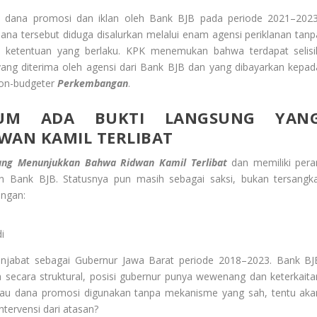
n dana promosi dan iklan oleh Bank BJB pada periode 2021–2023
ana tersebut diduga disalurkan melalui enam agensi periklanan tanp
 ketentuan yang berlaku. KPK menemukan bahwa terdapat selisi
ang diterima oleh agensi dari Bank BJB dan yang dibayarkan kepad
on-budgeter
Perkembangan
.
LUM ADA BUKTI LANGSUNG YAN
AN KAMIL TERLIBAT
Yang Menunjukkan Bahwa Ridwan Kamil
Terlibat
dan memiliki pera
n Bank BJB. Statusnya pun masih sebagai saksi, bukan tersangka
angan:
i
njabat sebagai Gubernur Jawa Barat periode 2018–2023. Bank BJ
 secara struktural, posisi gubernur punya wewenang dan keterkaita
lau dana promosi digunakan tanpa mekanisme yang sah, tentu aka
tervensi dari atasan?