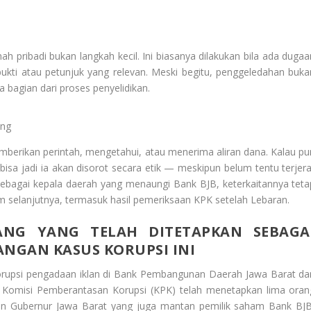
 pribadi bukan langkah kecil. Ini biasanya dilakukan bila ada dugaa
ukti atau petunjuk yang relevan. Meski begitu, penggeledahan buka
a bagian dari proses penyelidikan.
ung
rikan perintah, mengetahui, atau menerima aliran dana. Kalau pu
, bisa jadi ia akan disorot secara etik — meskipun belum tentu terjera
sebagai kepala daerah yang menaungi Bank BJB, keterkaitannya teta
m selanjutnya, termasuk hasil pemeriksaan KPK setelah Lebaran.
ANG YANG TELAH DITETAPKAN SEBAGA
NGAN KASUS KORUPSI INI
orupsi pengadaan iklan di Bank Pembangunan Daerah Jawa Barat da
. Komisi Pemberantasan Korupsi (KPK) telah menetapkan lima oran
an Gubernur Jawa Barat yang juga mantan pemilik saham Bank BJB