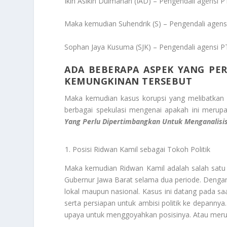
Ikin Asikin Dulmanan (IAD) – Pengendali agensi 
Maka kemudian Suhendrik (S) – Pengendali agen
Sophan Jaya Kusuma (SJK) – Pengendali agensi P
ADA BEBERAPA ASPEK YANG PE
KEMUNGKINAN TERSEBUT
Maka kemudian kasus korupsi yang melibatka
berbagai spekulasi mengenai apakah ini merupa
Yang Perlu Dipertimbangkan Untuk Menganalisi
Posisi Ridwan Kamil sebagai Tokoh Politik
Maka kemudian Ridwan Kamil adalah salah satu 
Gubernur Jawa Barat selama dua periode. Dengan p
lokal maupun nasional. Kasus ini datang pada sa
serta persiapan untuk ambisi politik ke depannya
upaya untuk menggoyahkan posisinya. Atau merusa