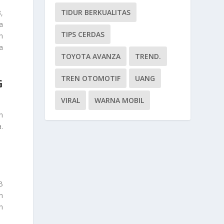
TIDUR BERKUALITAS
,
a
TIPS CERDAS
h
a
TOYOTA AVANZA
TREND.
TREN OTOMOTIF
UANG
G
VIRAL
WARNA MOBIL
n
.
B
n
n