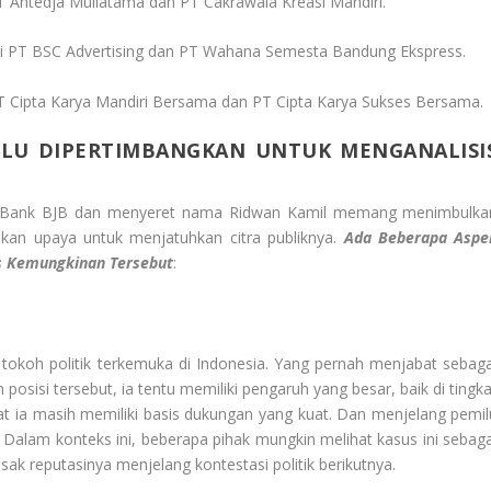
PT Antedja Muliatama dan PT Cakrawala Kreasi Mandiri.
si PT BSC Advertising dan PT Wahana Semesta Bandung Ekspress.
T Cipta Karya Mandiri Bersama dan PT Cipta Karya Sukses Bersama.​
RLU DIPERTIMBANGKAN UNTUK MENGANALISI
n Bank BJB dan menyeret nama Ridwan Kamil memang menimbulka
kan upaya untuk menjatuhkan citra publiknya.
Ada Beberapa Aspe
s Kemungkinan Tersebut
:
tokoh politik terkemuka di Indonesia. Yang pernah menjabat sebaga
osisi tersebut, ia tentu memiliki pengaruh yang besar, baik di tingka
at ia masih memiliki basis dukungan yang kuat. Dan menjelang pemil
. Dalam konteks ini, beberapa pihak mungkin melihat kasus ini sebaga
k reputasinya menjelang kontestasi politik berikutnya.