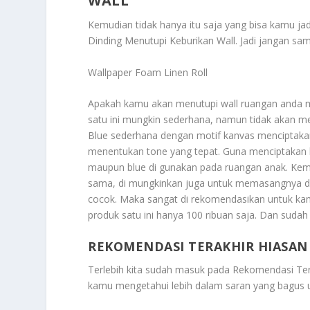
WALL
Kemudian tidak hanya itu saja yang bisa kamu jad
Dinding Menutupi Keburikan Wall
. Jadi jangan sa
Wallpaper Foam Linen Roll
Apakah kamu akan menutupi wall ruangan anda men
satu ini mungkin sederhana, namun tidak akan men
Blue sederhana dengan motif kanvas menciptakan
menentukan tone yang tepat. Guna menciptakan 
maupun blue di gunakan pada ruangan anak. Kemu
sama, di mungkinkan juga untuk memasangnya di 
cocok.
Maka sangat di rekomendasikan untuk kam
produk satu ini hanya 100 ribuan saja. Dan sudah
REKOMENDASI TERAKHIR HIASAN
Terlebih kita sudah masuk pada
Rekomendasi Tera
kamu mengetahui lebih dalam saran yang bagus un