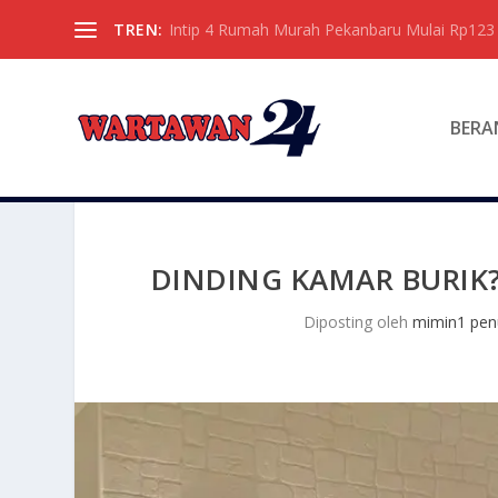
TREN:
Intip 4 Rumah Murah Pekanbaru Mulai Rp123 
BERA
DINDING KAMAR BURIK? 
Diposting oleh
mimin1 penu