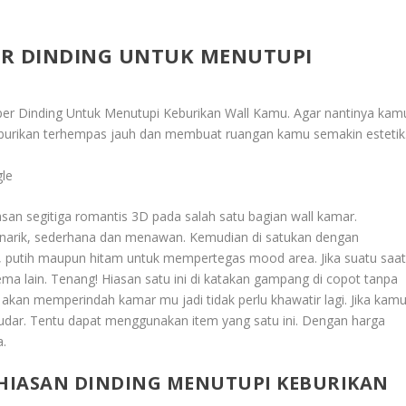
ER DINDING UNTUK MENUTUPI
per Dinding Untuk Menutupi Keburikan Wall Kamu
. Agar nantinya kam
keburikan terhempas jauh dan membuat ruangan kamu semakin estetik
gle
asan segitiga romantis 3D pada salah satu bagian wall kamar.
narik, sederhana dan menawan. Kemudian di satukan dengan
t, putih maupun hitam untuk mempertegas mood area. Jika suatu saa
a lain. Tenang! Hiasan satu ini di katakan gampang di copot tanpa
a akan memperindah kamar mu jadi tidak perlu khawatir lagi. Jika kam
ar. Tentu dapat menggunakan item yang satu ini. Dengan harga
a.
HIASAN DINDING MENUTUPI KEBURIKAN