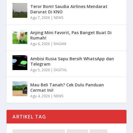
Teror Bom! Saudia Airlines Mendarat
Darurat Di KNO
Agu 7, 2026
|
NEWS
Anjing Mini Favorit, Pas Banget Buat Di
Rumah!
Agu 6, 2026
|
RAGAM
Ambisi Rusia Sapu Bersih WhatsApp dan
Telegram
Agu 5, 2026
|
DIGITAL
Mau Beli Tanah? Cek Dulu Panduan
Cermat Ini!
Agu 4, 2026
|
NEWS
ARTIKEL TAG