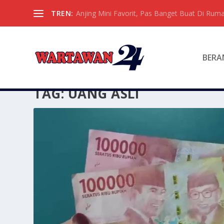
TREN:
Anjing Mini Favorit, Pas Banget Buat Di Ruma
BERA
TAG:
UANG ASLI