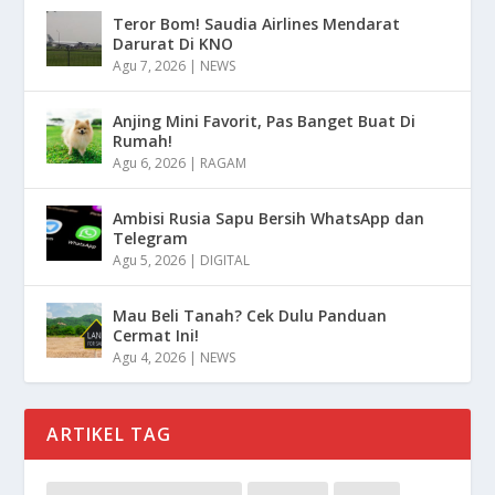
Teror Bom! Saudia Airlines Mendarat
Darurat Di KNO
Agu 7, 2026
|
NEWS
Anjing Mini Favorit, Pas Banget Buat Di
Rumah!
Agu 6, 2026
|
RAGAM
Ambisi Rusia Sapu Bersih WhatsApp dan
Telegram
Agu 5, 2026
|
DIGITAL
Mau Beli Tanah? Cek Dulu Panduan
Cermat Ini!
Agu 4, 2026
|
NEWS
ARTIKEL TAG