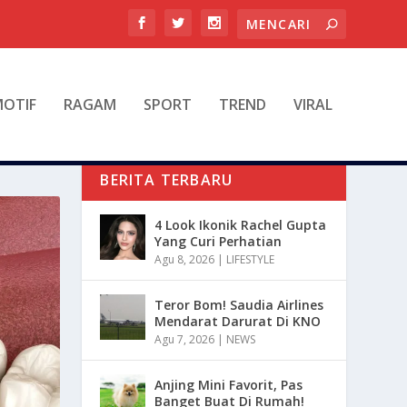
OTIF
RAGAM
SPORT
TREND
VIRAL
BERITA TERBARU
4 Look Ikonik Rachel Gupta
Yang Curi Perhatian
Agu 8, 2026
|
LIFESTYLE
Teror Bom! Saudia Airlines
Mendarat Darurat Di KNO
Agu 7, 2026
|
NEWS
Anjing Mini Favorit, Pas
Banget Buat Di Rumah!