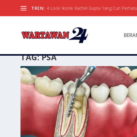
TREN:
4 Look Ikonik Rachel Gupta Yang Curi Perhati
BERA
TAG:
PSA