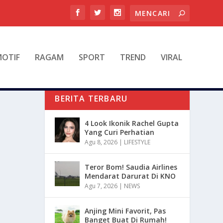
OTIF
RAGAM
SPORT
TREND
VIRAL
BERITA TERBARU
4 Look Ikonik Rachel Gupta
Yang Curi Perhatian
Agu 8, 2026
|
LIFESTYLE
Teror Bom! Saudia Airlines
Mendarat Darurat Di KNO
Agu 7, 2026
|
NEWS
Anjing Mini Favorit, Pas
Banget Buat Di Rumah!