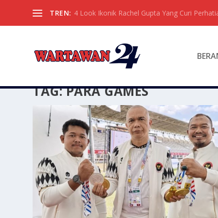
TREN:
4 Look Ikonik Rachel Gupta Yang Curi Perhati
BERA
TAG:
PARA GAMES