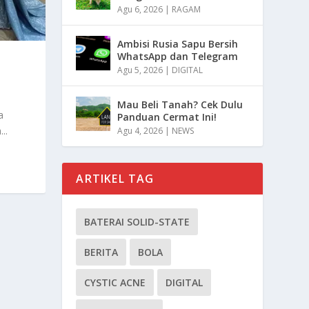
Agu 6, 2026
|
RAGAM
Ambisi Rusia Sapu Bersih
WhatsApp dan Telegram
Agu 5, 2026
|
DIGITAL
Mau Beli Tanah? Cek Dulu
a
Panduan Cermat Ini!
..
Agu 4, 2026
|
NEWS
ARTIKEL TAG
BATERAI SOLID-STATE
BERITA
BOLA
CYSTIC ACNE
DIGITAL