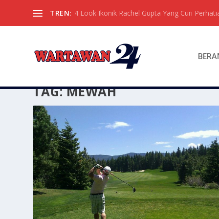
TREN:
4 Look Ikonik Rachel Gupta Yang Curi Perhati
BERA
TAG:
MEWAH