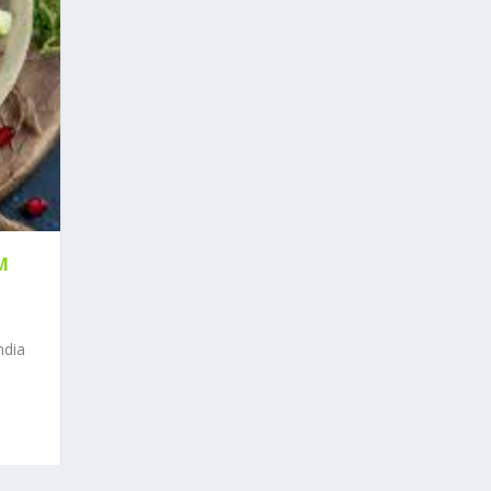
M
ndia