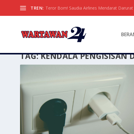
TREN:
Teror Bom! Saudia Airlines Mendarat Darura
BERA
TAG:
KENDALA PENGISISAN 