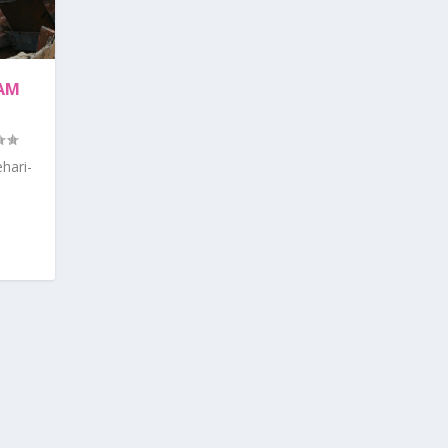
LAM
hari-