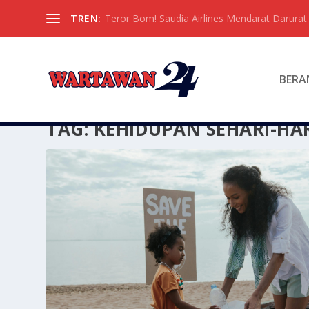
TREN:
Teror Bom! Saudia Airlines Mendarat Darura
BERA
TAG:
KEHIDUPAN SEHARI-HA