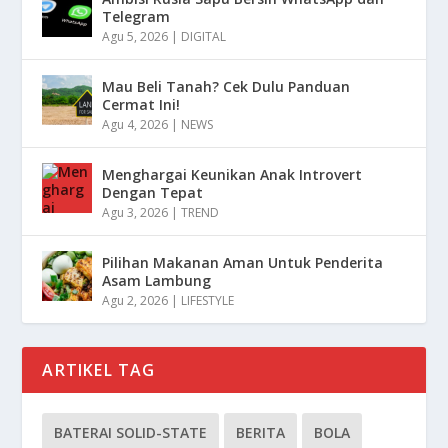
Telegram
Agu 5, 2026
|
DIGITAL
Mau Beli Tanah? Cek Dulu Panduan
Cermat Ini!
Agu 4, 2026
|
NEWS
Menghargai Keunikan Anak Introvert
Dengan Tepat
Agu 3, 2026
|
TREND
Pilihan Makanan Aman Untuk Penderita
Asam Lambung
Agu 2, 2026
|
LIFESTYLE
ARTIKEL TAG
BATERAI SOLID-STATE
BERITA
BOLA