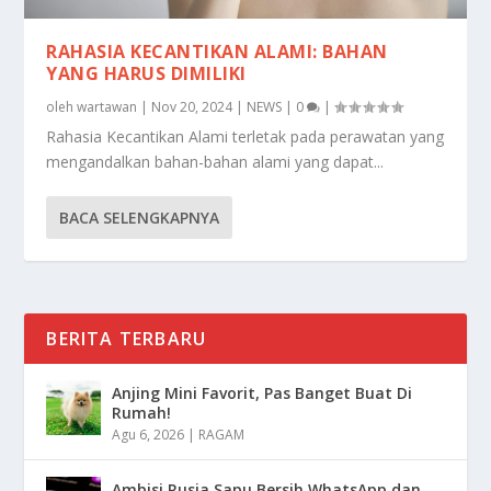
RAHASIA KECANTIKAN ALAMI: BAHAN
YANG HARUS DIMILIKI
oleh
wartawan
|
Nov 20, 2024
|
NEWS
|
0
|
Rahasia Kecantikan Alami terletak pada perawatan yang
mengandalkan bahan-bahan alami yang dapat...
BACA SELENGKAPNYA
BERITA TERBARU
Anjing Mini Favorit, Pas Banget Buat Di
Rumah!
Agu 6, 2026
|
RAGAM
Ambisi Rusia Sapu Bersih WhatsApp dan