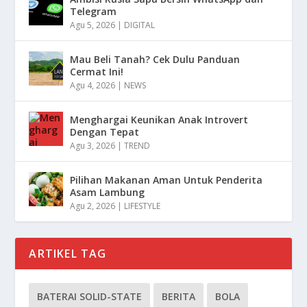
Telegram
Agu 5, 2026
|
DIGITAL
Mau Beli Tanah? Cek Dulu Panduan
Cermat Ini!
Agu 4, 2026
|
NEWS
Menghargai Keunikan Anak Introvert
Dengan Tepat
Agu 3, 2026
|
TREND
Pilihan Makanan Aman Untuk Penderita
Asam Lambung
Agu 2, 2026
|
LIFESTYLE
ARTIKEL TAG
BATERAI SOLID-STATE
BERITA
BOLA