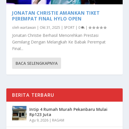
JONATAN CHRISTIE AMANKAN TIKET
PEREMPAT FINAL HYLO OPEN
oleh
wartawan
|
Okt 31, 2025
|
SPORT
|
0
|
Jonatan Christie Berhasil Menorehkan Prestasi
Gemilang Dengan Melangkah Ke Babak Perempat
Final...
BACA SELENGKAPNYA
BERITA TERBARU
Intip 4 Rumah Murah Pekanbaru Mulai
Rp123 Juta
Agu 9, 2026
|
RAGAM