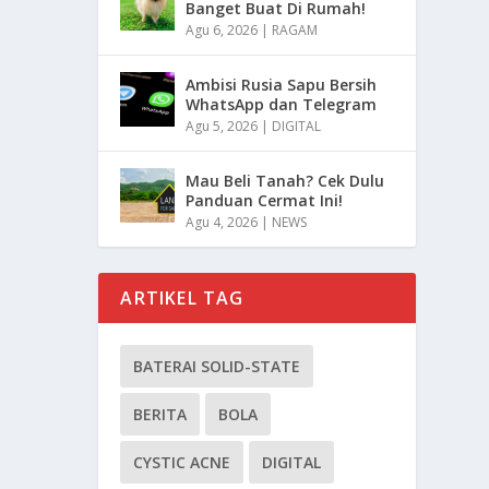
Banget Buat Di Rumah!
Agu 6, 2026
|
RAGAM
Ambisi Rusia Sapu Bersih
WhatsApp dan Telegram
Agu 5, 2026
|
DIGITAL
Mau Beli Tanah? Cek Dulu
Panduan Cermat Ini!
Agu 4, 2026
|
NEWS
ARTIKEL TAG
BATERAI SOLID-STATE
BERITA
BOLA
CYSTIC ACNE
DIGITAL