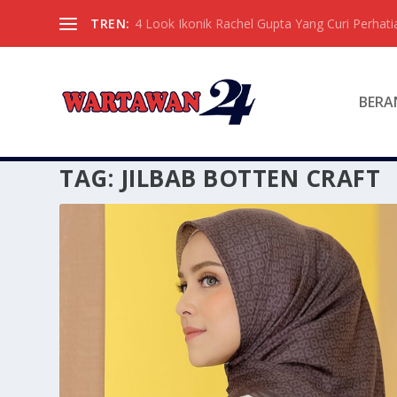
TREN:
4 Look Ikonik Rachel Gupta Yang Curi Perhati
BERA
TAG:
JILBAB BOTTEN CRAFT