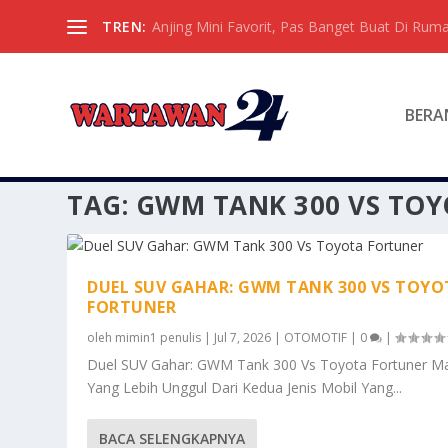
TREN:
Anjing Mini Favorit, Pas Banget Buat Di Ruma
BERA
TAG:
GWM TANK 300 VS TO
DUEL SUV GAHAR: GWM TANK 300 VS TOYO
FORTUNER
oleh
mimin1 penulis
|
Jul 7, 2026
|
OTOMOTIF
|
0
|
Duel SUV Gahar: GWM Tank 300 Vs Toyota Fortuner M
Yang Lebih Unggul Dari Kedua Jenis Mobil Yang...
BACA SELENGKAPNYA