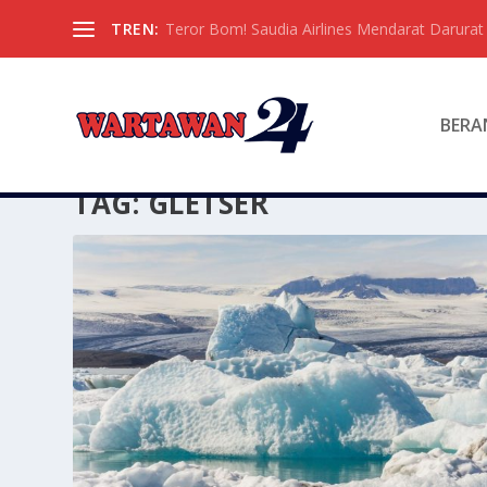
TREN:
Teror Bom! Saudia Airlines Mendarat Darura
BERA
TAG:
GLETSER