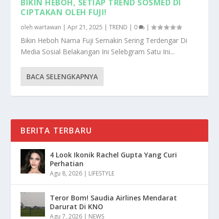
BIKIN HEBOH, SETIAP TREND SOSMED DI
CIPTAKAN OLEH FUJI!
oleh
wartawan
|
Apr 21, 2025
|
TREND
|
0
|
Bikin Heboh Nama Fuji Semakin Sering Terdengar Di
Media Sosial Belakangan Ini Selebgram Satu Ini...
BACA SELENGKAPNYA
BERITA TERBARU
4 Look Ikonik Rachel Gupta Yang Curi
Perhatian
Agu 8, 2026
|
LIFESTYLE
Teror Bom! Saudia Airlines Mendarat
Darurat Di KNO
Agu 7, 2026
|
NEWS