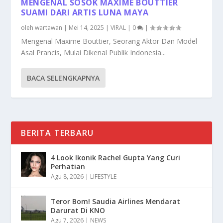
MENGENAL SOSOK MAXIME BOUTTIER
SUAMI DARI ARTIS LUNA MAYA
oleh
wartawan
|
Mei 14, 2025
|
VIRAL
|
0
|
Mengenal Maxime Bouttier, Seorang Aktor Dan Model
Asal Prancis, Mulai Dikenal Publik Indonesia...
BACA SELENGKAPNYA
BERITA TERBARU
4 Look Ikonik Rachel Gupta Yang Curi
Perhatian
Agu 8, 2026
|
LIFESTYLE
Teror Bom! Saudia Airlines Mendarat
Darurat Di KNO
Agu 7, 2026
|
NEWS