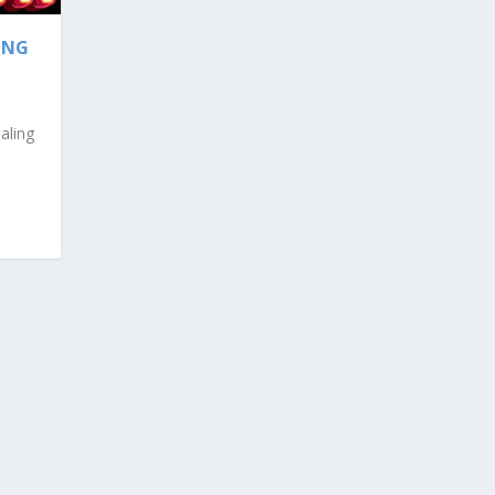
ING
aling